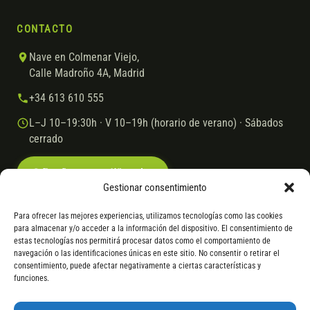
CONTACTO
Nave en Colmenar Viejo,
Calle Madroño 4A, Madrid
+34 613 610 555
L–J 10–19:30h · V 10–19h (horario de verano) · Sábados
cerrado
Escríbenos por WhatsApp
Gestionar consentimiento
Para ofrecer las mejores experiencias, utilizamos tecnologías como las cookies
para almacenar y/o acceder a la información del dispositivo. El consentimiento de
© 2026 Ebike.es
Aviso legal
Política de cookies
estas tecnologías nos permitirá procesar datos como el comportamiento de
navegación o las identificaciones únicas en este sitio. No consentir o retirar el
VISA
Mastercard
Transferencia
Cofidis
consentimiento, puede afectar negativamente a ciertas características y
funciones.
* Financiación instantánea con Cofidis hasta 6.000 € sin intereses.