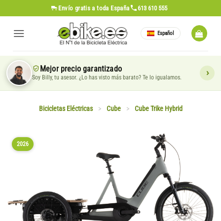
Saltar
Envío gratis
a toda España
613 610 555
al
contenido
Español
Mejor precio garantizado
Soy Billy, tu asesor. ¿Lo has visto más barato? Te lo igualamos.
Bicicletas Eléctricas
>
Cube
>
Cube Trike Hybrid
2026