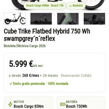
Bosch Cargo 85Nm · Bosch 750
Aluminio
Cube Trike Flatbed Hybrid 750 Wh
swampgrey´n´reflex
Bicicleta Eléctrica Cargo 2026
5.999 €
IVA incl.
o desde
268 €/mes
× 24 meses
· financiación Cofidis
Envío gratis peninsular · 100% montada
MOTOR
BATERÍA
Bosch Cargo 85Nm
Bosch 750Wh