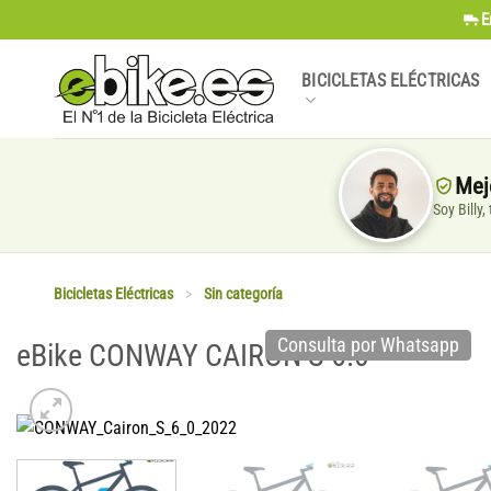
Saltar
E
al
contenido
BICICLETAS ELÉCTRICAS
Mej
Soy Billy
Bicicletas Eléctricas
>
Sin categoría
Consulta por Whatsapp
eBike CONWAY CAIRON S 6.0