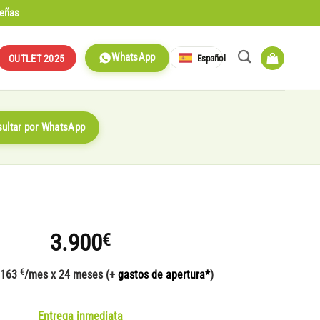
señas
WhatsApp
Español
OUTLET 2025
ultar por WhatsApp
3.900
€
€
 163
/mes x 24 meses (+
gastos de apertura*
)
Entrega inmediata