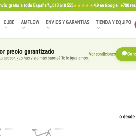
nvío gratis
a toda España
613 610 555
4,9
en Google · +700 re
★★★★★
CUBE
AMFLOW
ENVIOS Y GARANTIAS
TIENDA Y EQUIPO
or precio garantizado
Ver condiciones
Cons
, tu asesor. ¿Lo has visto más barato? Te lo igualamos.
o desde