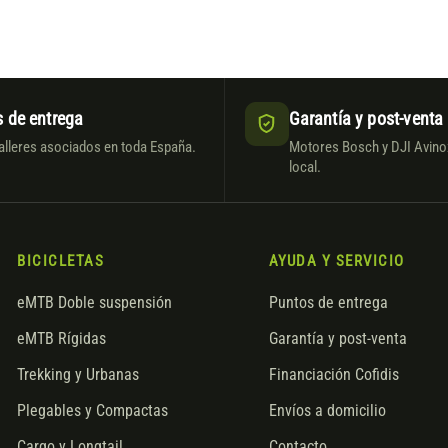
 de entrega
Garantía y post-venta
alleres asociados en toda España.
Motores Bosch y DJI Avinox
local.
BICICLETAS
AYUDA Y SERVICIO
eMTB Doble suspensión
Puntos de entrega
eMTB Rígidas
Garantía y post-venta
Trekking y Urbanas
Financiación Cofidis
Plegables y Compactas
Envíos a domicilio
Cargo y Longtail
Contacto