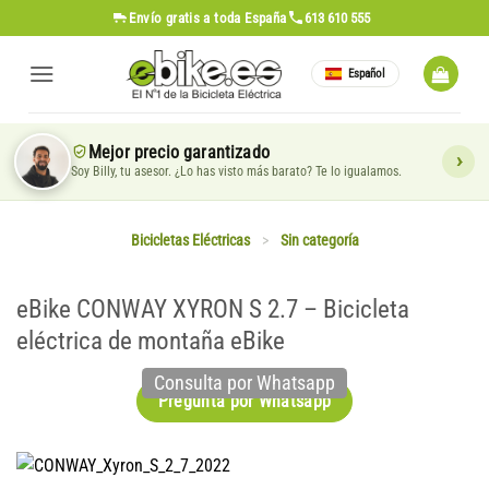
Saltar
Envío gratis
a toda España
613 610 555
al
contenido
Español
Mejor precio garantizado
Soy Billy, tu asesor. ¿Lo has visto más barato? Te lo igualamos.
Bicicletas Eléctricas
>
Sin categoría
eBike CONWAY XYRON S 2.7 – Bicicleta
eléctrica de montaña eBike
Consulta por Whatsapp
Pregunta por Whatsapp