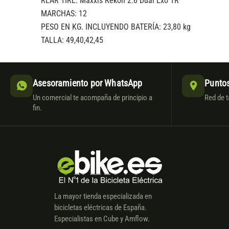
REAR TIRE: Maxxis Rekon 2.6 Dual Exo TR
MARCHAS: 12
PESO EN KG. INCLUYENDO BATERÍA: 23,80 kg
TALLA: 49,40,42,45
Asesoramiento por WhatsApp
Puntos
Un comercial te acompaña de principio a
Red de t
fin.
La mayor tienda especializada en
bicicletas eléctricas de España.
Especialistas en Cube y Amflow.