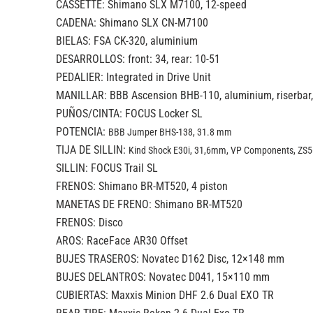
CASSETTE: Shimano SLX M7100, 12-speed
CADENA: Shimano SLX CN-M7100
BIELAS: FSA CK-320, aluminium
DESARROLLOS: front: 34, rear: 10-51
PEDALIER: Integrated in Drive Unit
MANILLAR: BBB Ascension BHB-110, aluminium, riserbar
PUÑOS/CINTA: FOCUS Locker SL
POTENCIA:
BBB Jumper BHS-138, 31.8 mm
TIJA DE SILLIN:
Kind Shock E30i, 31,6mm,
VP Components, ZS5
SILLIN: FOCUS Trail SL
FRENOS: Shimano BR-MT520, 4 piston
MANETAS DE FRENO: Shimano BR-MT520
FRENOS: Disco
AROS: RaceFace AR30 Offset
BUJES TRASEROS: Novatec D162 Disc, 12×148 mm
BUJES DELANTROS: Novatec D041, 15×110 mm
CUBIERTAS: Maxxis Minion DHF 2.6 Dual EXO TR