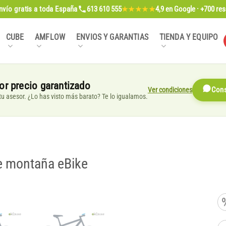
nvío gratis
a toda España
613 610 555
4,9
en Google · +700 re
★★★★★
CUBE
AMFLOW
ENVIOS Y GARANTIAS
TIENDA Y EQUIPO
or precio garantizado
Ver condiciones
Cons
, tu asesor. ¿Lo has visto más barato? Te lo igualamos.
de montaña eBike