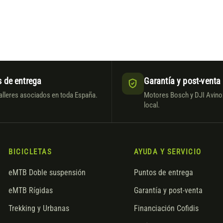
 de entrega
Garantía y post-venta
alleres asociados en toda España.
Motores Bosch y DJI Avinox
local.
BICICLETAS
AYUDA Y SERVICIO
eMTB Doble suspensión
Puntos de entrega
eMTB Rígidas
Garantía y post-venta
Trekking y Urbanas
Financiación Cofidis