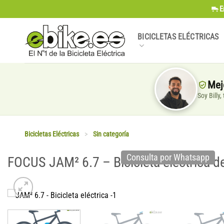
Saltar
E
al
contenido
BICICLETAS ELÉCTRICAS
Mej
Soy Billy
Bicicletas Eléctricas
>
Sin categoría
Consulta por Whatsapp
FOCUS JAM² 6.7 – Bicicleta eléctrica 