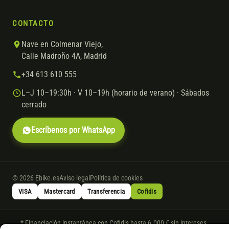
CONTACTO
Nave en Colmenar Viejo,
Calle Madroño 4A, Madrid
+34 613 610 555
L–J 10–19:30h · V 10–19h (horario de verano) · Sábados
cerrado
Escríbenos por WhatsApp
© 2026 Ebike.es
Aviso legal
Política de cookies
VISA
Mastercard
Transferencia
Cofidis
* Financiación instantánea con Cofidis hasta 6.000 € sin intereses.