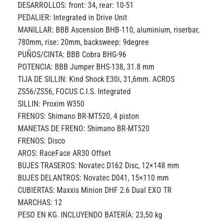
DESARROLLOS: front: 34, rear: 10-51
PEDALIER: Integrated in Drive Unit
MANILLAR: BBB Ascension BHB-110, aluminium, riserbar,
780mm, rise: 20mm, backsweep: 9degree
PUÑOS/CINTA: BBB Cobra BHG-96
POTENCIA: BBB Jumper BHS-138, 31.8 mm
TIJA DE SILLIN: Kind Shock E30i, 31,6mm. ACROS
ZS56/ZS56, FOCUS C.I.S. Integrated
SILLIN: Proxim W350
FRENOS: Shimano BR-MT520, 4 piston
MANETAS DE FRENO: Shimano BR-MT520
FRENOS: Disco
AROS: RaceFace AR30 Offset
BUJES TRASEROS: Novatec D162 Disc, 12×148 mm
BUJES DELANTROS: Novatec D041, 15×110 mm
CUBIERTAS: Maxxis Minion DHF 2.6 Dual EXO TR
MARCHAS: 12
PESO EN KG. INCLUYENDO BATERÍA: 23,50 kg