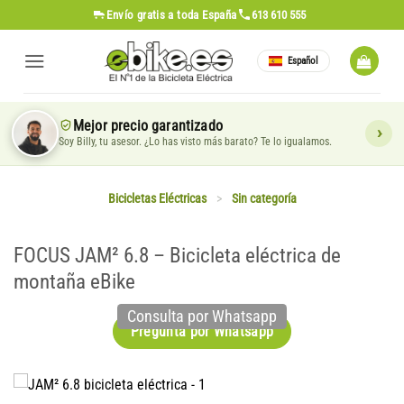
Saltar
Envío gratis
a toda España
613 610 555
al
contenido
Español
Mejor precio garantizado
Soy Billy, tu asesor. ¿Lo has visto más barato? Te lo igualamos.
Bicicletas Eléctricas
>
Sin categoría
FOCUS JAM² 6.8 – Bicicleta eléctrica de
montaña eBike
Consulta por Whatsapp
Pregunta por Whatsapp