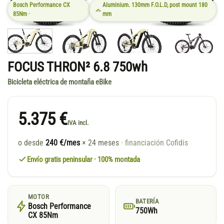
Bosch Performance CX
Aluminium. 130mm F.O.L.D, post mount 180
85Nm ·
mm
FOCUS THRON² 6.8 750wh
Bicicleta eléctrica de montaña eBike
5.375 €
IVA incl.
o desde
240 €/mes
× 24 meses
· financiación Cofidis
Envío gratis peninsular · 100% montada
MOTOR
BATERÍA
Bosch Performance
750Wh
CX 85Nm