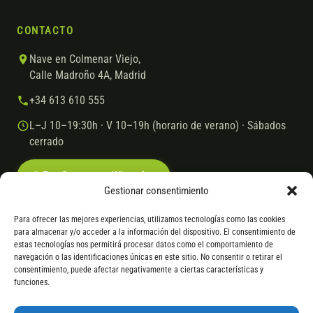
CONTACTO
Nave en Colmenar Viejo,
Calle Madroño 4A, Madrid
+34 613 610 555
L–J 10–19:30h · V 10–19h (horario de verano) · Sábados
cerrado
Escríbenos por WhatsApp
Gestionar consentimiento
Para ofrecer las mejores experiencias, utilizamos tecnologías como las cookies
para almacenar y/o acceder a la información del dispositivo. El consentimiento de
© 2026 Ebike.es
Aviso legal
Política de cookies
estas tecnologías nos permitirá procesar datos como el comportamiento de
navegación o las identificaciones únicas en este sitio. No consentir o retirar el
VISA
Mastercard
Transferencia
Cofidis
consentimiento, puede afectar negativamente a ciertas características y
funciones.
* Financiación instantánea con Cofidis hasta 6.000 € sin intereses.