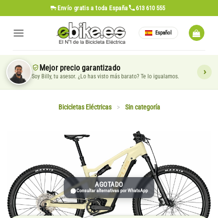
Saltar
Envío gratis
a toda España
613 610 555
al
contenido
Español
Mejor precio garantizado
Soy Billy, tu asesor. ¿Lo has visto más barato? Te lo igualamos.
Bicicletas Eléctricas
>
Sin categoría
AGOTADO
Consultar alternativas por WhatsApp