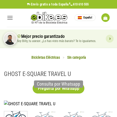
Saltar
Envío gratis
a toda España
613 610 555
al
contenido
Español
Mejor precio garantizado
Soy Billy, tu asesor. ¿Lo has visto más barato? Te lo igualamos.
Bicicletas Eléctricas
>
Sin categoría
GHOST E-SQUARE TRAVEL U
Consulta por Whatsapp
Pregunta por Whatsapp