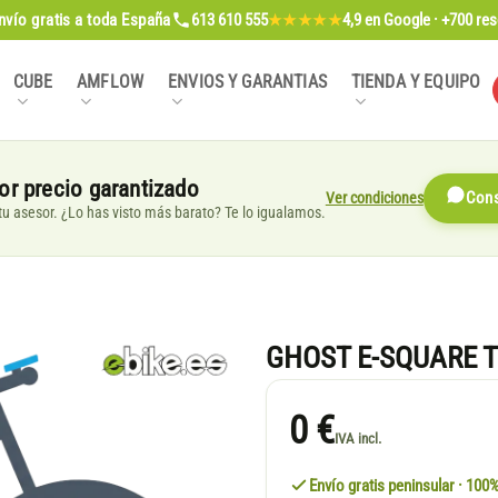
nvío gratis
a toda España
613 610 555
4,9
en Google · +700 re
★★★★★
CUBE
AMFLOW
ENVIOS Y GARANTIAS
TIENDA Y EQUIPO
or precio garantizado
Ver condiciones
Cons
, tu asesor. ¿Lo has visto más barato? Te lo igualamos.
GHOST E-SQUARE T
0 €
IVA incl.
Envío gratis peninsular · 10