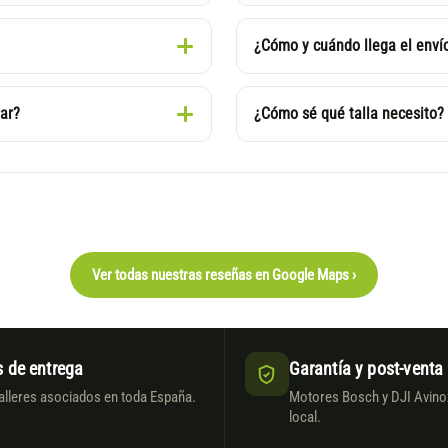
¿Cómo y cuándo llega el enví
ar?
¿Cómo sé qué talla necesito?
Ver todas nuestras reseñas en Google Maps ›
 de entrega
Garantía y post-venta
alleres asociados en toda España.
Motores Bosch y DJI Avinox
local.