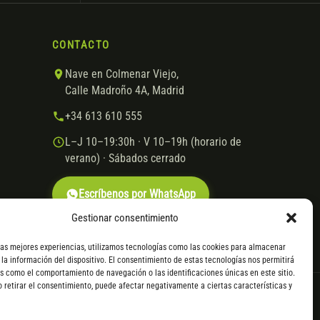
CONTACTO
Nave en Colmenar Viejo,
Calle Madroño 4A, Madrid
+34 613 610 555
L–J 10–19:30h · V 10–19h (horario de
verano) · Sábados cerrado
Escríbenos por WhatsApp
Gestionar consentimiento
las mejores experiencias, utilizamos tecnologías como las cookies para almacenar
 la información del dispositivo. El consentimiento de estas tecnologías nos permitirá
s como el comportamiento de navegación o las identificaciones únicas en este sitio.
o retirar el consentimiento, puede afectar negativamente a ciertas características y
VISA
Mastercard
Transferencia
Cofidis