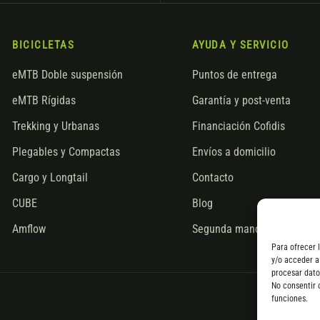
BICICLETAS
AYUDA Y SERVICIO
eMTB Doble suspensión
Puntos de entrega
eMTB Rígidas
Garantía y post-venta
Trekking y Urbanas
Financiación Cofidis
Plegables y Compactas
Envíos a domicilio
Cargo y Longtail
Contacto
CUBE
Blog
Amflow
Segunda mano
Para ofrecer 
y/o acceder a
procesar dato
No consentir 
funciones.