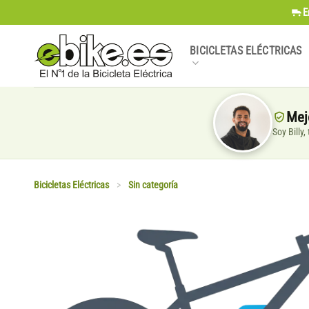
Saltar
E
al
contenido
BICICLETAS ELÉCTRICAS
Mej
Soy Billy
Bicicletas Eléctricas
>
Sin categoría