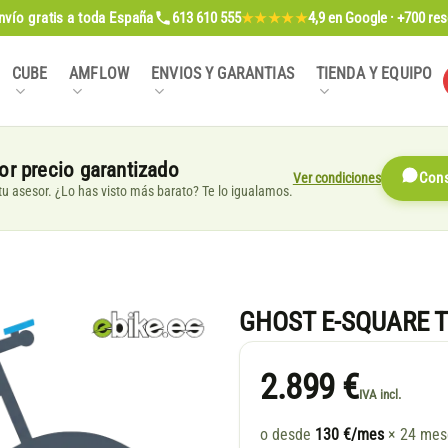
nvío gratis
a toda España
613 610 555
4,9
en Google · +700 re
★★★★★
CUBE
AMFLOW
ENVIOS Y GARANTIAS
TIENDA Y EQUIPO
or precio garantizado
Ver condiciones
Cons
, tu asesor. ¿Lo has visto más barato? Te lo igualamos.
GHOST E-SQUARE 
2.899 €
IVA incl.
o desde
130 €/mes
× 24 me