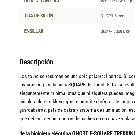
BUJE DELANTERO
Fastace DN619 QR
TIJA DE SILLÍN
XLC 31.6 mm
ENSILLAR
Justek 3050 DRN
Descripción
Los tours se resumen en una sola palabra: libertad. Si com
inspiración para la línea SQUARE de Ghost. Esto ha resul
elegantemente minimalistas que ni siquiera puedes imagin
bicicleta de e-trekking, que te permite disfrutar de larg
guardabarros, pata de cabra y sistema de iluminación, está 
que debería ser un montón de baches en un suave y place
de la bicicleta eléctrica GHOST E-SQUARE TREKK