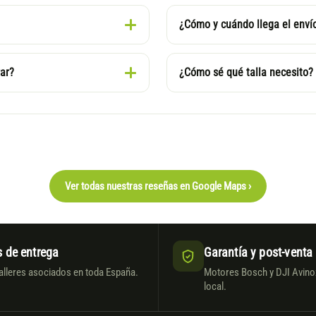
¿Cómo y cuándo llega el enví
ar?
¿Cómo sé qué talla necesito?
Ver todas nuestras reseñas en Google Maps ›
 de entrega
Garantía y post-venta
alleres asociados en toda España.
Motores Bosch y DJI Avinox
local.