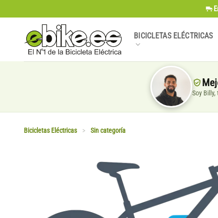
Saltar
E
al
contenido
BICICLETAS ELÉCTRICAS
Mej
Soy Billy
Bicicletas Eléctricas
>
Sin categoría