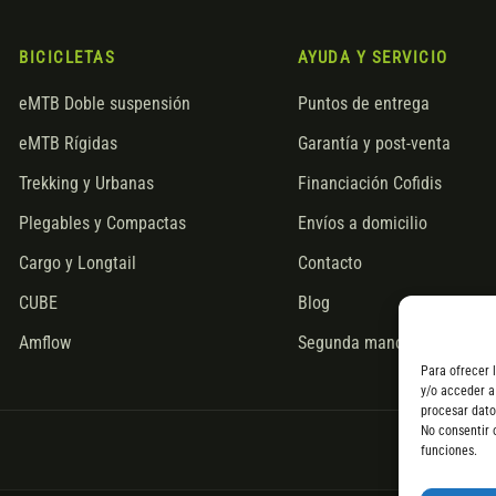
BICICLETAS
AYUDA Y SERVICIO
eMTB Doble suspensión
Puntos de entrega
eMTB Rígidas
Garantía y post-venta
Trekking y Urbanas
Financiación Cofidis
Plegables y Compactas
Envíos a domicilio
Cargo y Longtail
Contacto
CUBE
Blog
Amflow
Segunda mano
Para ofrecer 
y/o acceder a
procesar dato
No consentir 
funciones.