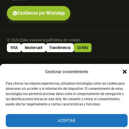
Escríbenos por WhatsApp
© 2026 Ebike.es
Aviso legal
Política de cookies
VISA
Mastercard
Transferencia
Cofidis
* Financiación instantánea con Cofidis hasta 6.000 € sin intereses.
Gestionar consentimiento
Gasto de apertura: 4% hasta 18 meses y 7% a 24 meses. Consulta
todos
los detalles
por WhatsApp.
Para ofrecer las mejores experiencias, utilizamos tecnologías como las cookies para
* Los modelos con entrega inmediata se envían 24 h laborables tras el
almacenar y/o acceder a la información del dispositivo. El consentimiento de estas
pago; los de bajo pedido se confirman con un asesor. Si no fuera posible
tecnologías nos permitirá procesar datos como el comportamiento de navegación o
las identificaciones únicas en este sitio. No consentir o retirar el consentimiento,
servir el producto, se devuelve el importe sin coste. La información de
puede afectar negativamente a ciertas características y funciones.
componentes es orientativa; los fabricantes pueden sustituir elementos
por otros equivalentes o superiores.
ACEPTAR