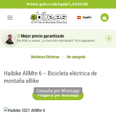
Saltar
Envío gratis
a toda España
613 610 555
al
contenido
Español
Mejor precio garantizado
Soy Billy, tu asesor. ¿Lo has visto más barato? Te lo igualamos.
Bicicletas Eléctricas
>
Sin categoría
Haibike AllMtn 6 – Bicicleta eléctrica de
montaña eBike
Consulta por Whatsapp
Pregunta por Whatsapp