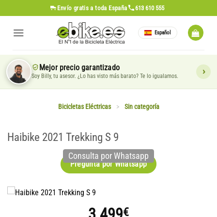
Saltar
Envío gratis
a toda España
613 610 555
al
contenido
Español
Mejor precio garantizado
Soy Billy, tu asesor. ¿Lo has visto más barato? Te lo igualamos.
Bicicletas Eléctricas
>
Sin categoría
Haibike 2021 Trekking S 9
Consulta por Whatsapp
Pregunta por Whatsapp
3.499
€