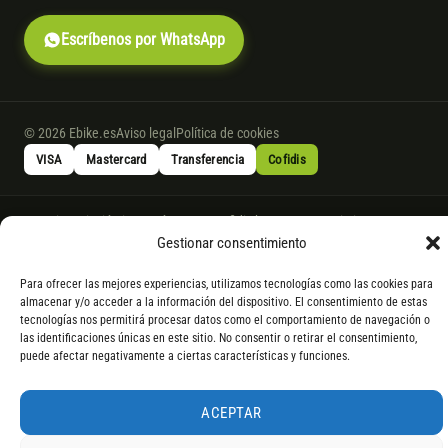
Escríbenos por WhatsApp
© 2026 Ebike.es
Aviso legal
Política de cookies
VISA
Mastercard
Transferencia
Cofidis
* Financiación instantánea con Cofidis hasta 6.000 € sin intereses.
Gestionar consentimiento
Gasto de apertura: 4% hasta 18 meses y 7% a 24 meses. Consulta
todos
los detalles
por WhatsApp.
Para ofrecer las mejores experiencias, utilizamos tecnologías como las cookies para
* Los modelos con entrega inmediata se envían 24 h laborables tras el
almacenar y/o acceder a la información del dispositivo. El consentimiento de estas
pago; los de bajo pedido se confirman con un asesor. Si no fuera posible
tecnologías nos permitirá procesar datos como el comportamiento de navegación o
las identificaciones únicas en este sitio. No consentir o retirar el consentimiento,
servir el producto, se devuelve el importe sin coste. La información de
puede afectar negativamente a ciertas características y funciones.
componentes es orientativa; los fabricantes pueden sustituir elementos
por otros equivalentes o superiores.
ACEPTAR