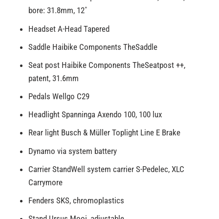
bore: 31.8mm, 12˚
Headset A-Head Tapered
Saddle Haibike Components TheSaddle
Seat post Haibike Components TheSeatpost ++,
patent, 31.6mm
Pedals Wellgo C29
Headlight Spanninga Axendo 100, 100 lux
Rear light Busch & Müller Toplight Line E Brake
Dynamo via system battery
Carrier StandWell system carrier S-Pedelec, XLC
Carrymore
Fenders SKS, chromoplastics
Stand Ursus Mooi, adjustable