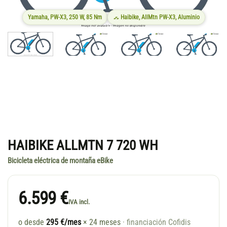
Yamaha, PW-X3, 250 W, 85 Nm
Haibike, AllMtn PW-X3, Aluminio
HAIBIKE ALLMTN 7 720 WH
Bicicleta eléctrica de montaña eBike
6.599 €
IVA incl.
o desde
295 €/mes
× 24 meses
· financiación Cofidis