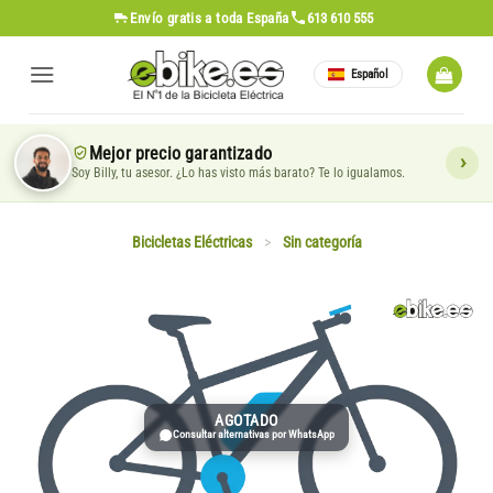
Saltar
Envío gratis
a toda España
613 610 555
al
contenido
Español
Mejor precio garantizado
Soy Billy, tu asesor. ¿Lo has visto más barato? Te lo igualamos.
Bicicletas Eléctricas
>
Sin categoría
AGOTADO
Consultar alternativas por WhatsApp