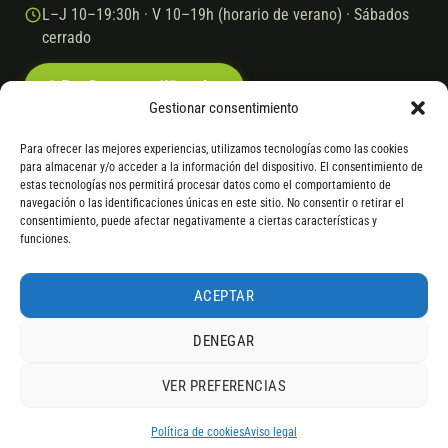
L–J 10–19:30h · V 10–19h (horario de verano) · Sábados
cerrado
Escríbenos por WhatsApp
Gestionar consentimiento
Para ofrecer las mejores experiencias, utilizamos tecnologías como las cookies
para almacenar y/o acceder a la información del dispositivo. El consentimiento de
© 2026 Ebike.es
Aviso legal
Política de cookies
estas tecnologías nos permitirá procesar datos como el comportamiento de
navegación o las identificaciones únicas en este sitio. No consentir o retirar el
VISA
Mastercard
Transferencia
Cofidis
consentimiento, puede afectar negativamente a ciertas características y
funciones.
* Financiación instantánea con Cofidis hasta 6.000 € sin intereses.
Gasto de apertura: 4% hasta 18 meses y 7% a 24 meses. Consulta
todos
ACEPTAR
los detalles
por WhatsApp.
DENEGAR
* Los modelos con entrega inmediata se envían 24 h laborables tras el
pago; los de bajo pedido se confirman con un asesor. Si no fuera posible
VER PREFERENCIAS
servir el producto, se devuelve el importe sin coste. La información de
4,9
componentes es orientativa; los fabricantes pueden sustituir elementos
RESEÑAS DE
G
O
O
G
L
E
por otros equivalentes o superiores.
Política de cookies
Aviso legal