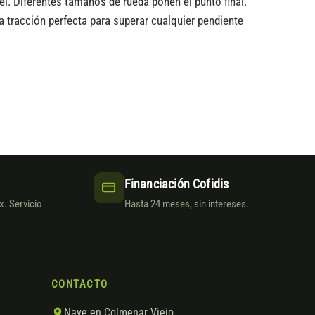
l. Diferentes tamaños de rueda ponen el punto final.
 tracción perfecta para superar cualquier pendiente
Financiación Cofidis
. Servicio
Hasta 24 meses, sin intereses.
CONTACTO
Nave en Colmenar Viejo,