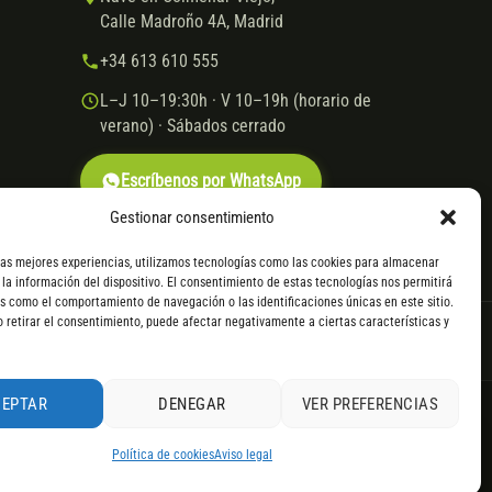
Calle Madroño 4A, Madrid
+34 613 610 555
L–J 10–19:30h · V 10–19h (horario de
verano) · Sábados cerrado
Escríbenos por WhatsApp
Gestionar consentimiento
las mejores experiencias, utilizamos tecnologías como las cookies para almacenar
 la información del dispositivo. El consentimiento de estas tecnologías nos permitirá
s como el comportamiento de navegación o las identificaciones únicas en este sitio.
o retirar el consentimiento, puede afectar negativamente a ciertas características y
VISA
Mastercard
Transferencia
Cofidis
CEPTAR
DENEGAR
VER PREFERENCIAS
. Consulta
todos los detalles
por WhatsApp.
le servir el producto, se devuelve el importe sin coste. La
4,9
Política de cookies
Aviso legal
alentes o superiores.
RESEÑAS DE
G
O
O
G
L
E