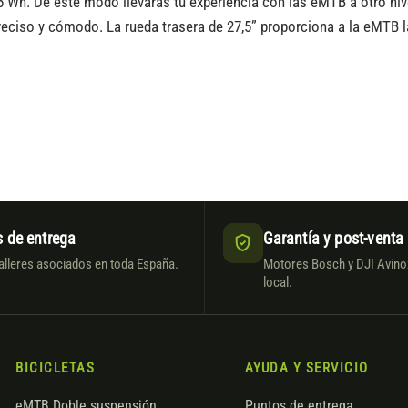
5 Wh. De este modo llevarás tu experiencia con las eMTB a otro nive
eciso y cómodo. La rueda trasera de 27,5” proporciona a la eMTB la
 de entrega
Garantía y post-venta
alleres asociados en toda España.
Motores Bosch y DJI Avinox
local.
BICICLETAS
AYUDA Y SERVICIO
eMTB Doble suspensión
Puntos de entrega