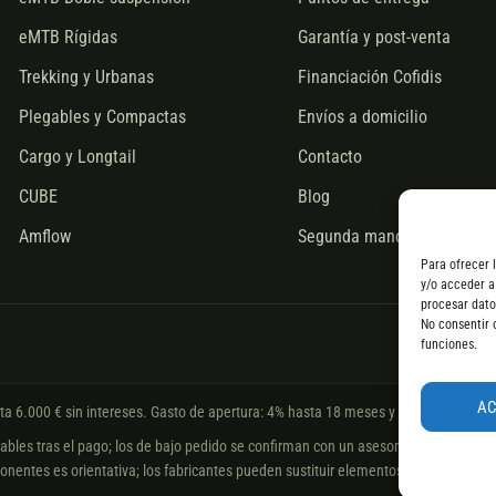
eMTB Rígidas
Garantía y post-venta
Trekking y Urbanas
Financiación Cofidis
Plegables y Compactas
Envíos a domicilio
Cargo y Longtail
Contacto
CUBE
Blog
Amflow
Segunda mano
Para ofrecer 
y/o acceder a
procesar dato
No consentir 
funciones.
A
sta 6.000 € sin intereses. Gasto de apertura: 4% hasta 18 meses y 7% a 24 meses
les tras el pago; los de bajo pedido se confirman con un asesor. Si no fuera posib
nentes es orientativa; los fabricantes pueden sustituir elementos por otros equiv