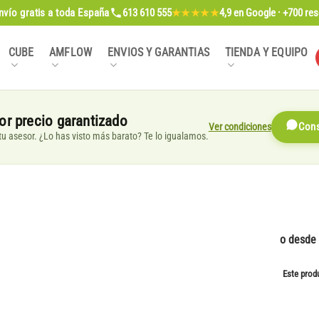
nvío gratis
a toda España
613 610 555
4,9
en Google · +700 re
★★★★★
CUBE
AMFLOW
ENVIOS Y GARANTIAS
TIENDA Y EQUIPO
or precio garantizado
Ver condiciones
Cons
, tu asesor. ¿Lo has visto más barato? Te lo igualamos.
o desde
Este prod