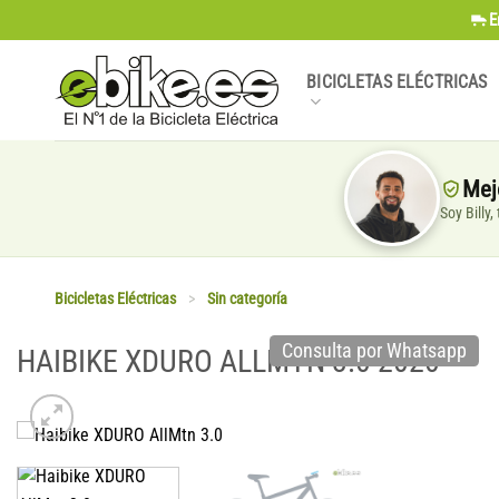
Saltar
E
al
contenido
BICICLETAS ELÉCTRICAS
Mej
Soy Billy
Bicicletas Eléctricas
>
Sin categoría
Consulta por Whatsapp
HAIBIKE XDURO ALLMTN 3.0 2020