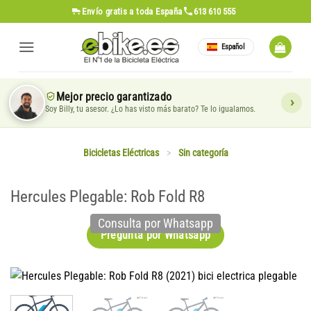
Saltar
Envío gratis
a toda España
613 610 555
al
contenido
Español
Mejor precio garantizado
Soy Billy, tu asesor. ¿Lo has visto más barato? Te lo igualamos.
Bicicletas Eléctricas
>
Sin categoría
Hercules Plegable: Rob Fold R8
Consulta por Whatsapp
Pregunta por Whatsapp