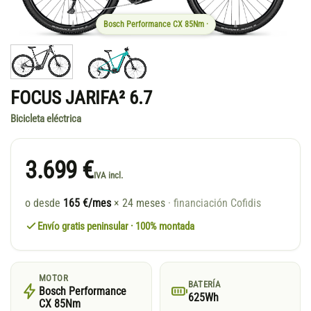
Bosch Performance CX 85Nm ·
FOCUS JARIFA² 6.7
Bicicleta eléctrica
3.699 €
IVA incl.
o desde
165 €/mes
× 24 meses
· financiación Cofidis
Envío gratis peninsular · 100% montada
MOTOR
BATERÍA
Bosch Performance
625Wh
CX 85Nm