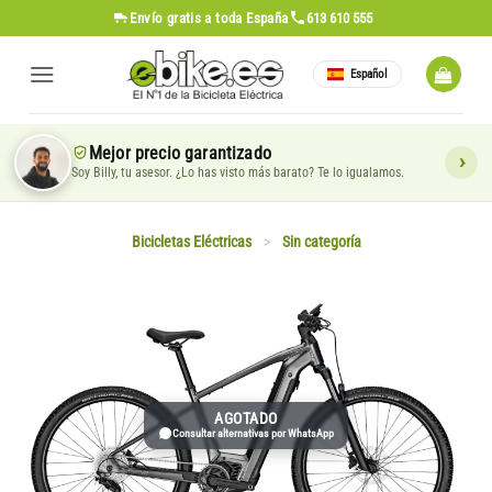
Saltar
Envío gratis
a toda España
613 610 555
al
contenido
Español
Mejor precio garantizado
Soy Billy, tu asesor. ¿Lo has visto más barato? Te lo igualamos.
Bicicletas Eléctricas
>
Sin categoría
AGOTADO
Consultar alternativas por WhatsApp