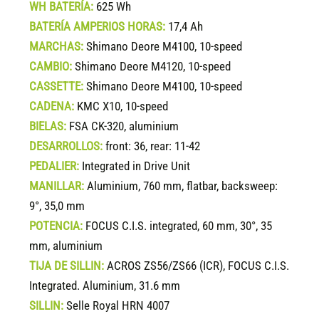
WH BATERÍA:
625 Wh
BATERÍA AMPERIOS HORAS:
17,4 Ah
MARCHAS:
Shimano Deore M4100, 10-speed
CAMBIO:
Shimano Deore M4120, 10-speed
CASSETTE:
Shimano Deore M4100, 10-speed
CADENA:
KMC X10, 10-speed
BIELAS:
FSA CK-320, aluminium
DESARROLLOS:
front: 36, rear: 11-42
PEDALIER:
Integrated in Drive Unit
MANILLAR:
Aluminium, 760 mm, flatbar, backsweep:
9°, 35,0 mm
POTENCIA:
FOCUS C.I.S. integrated, 60 mm, 30°, 35
mm, aluminium
TIJA DE SILLIN:
ACROS ZS56/ZS66 (ICR), FOCUS C.I.S.
Integrated. Aluminium, 31.6 mm
SILLIN:
Selle Royal HRN 4007