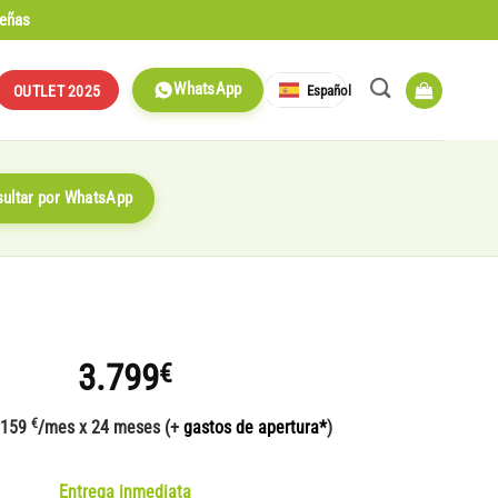
señas
WhatsApp
Español
OUTLET 2025
ultar por WhatsApp
3.799
€
€
 159
/mes x 24 meses (+
gastos de apertura*
)
Entrega inmediata