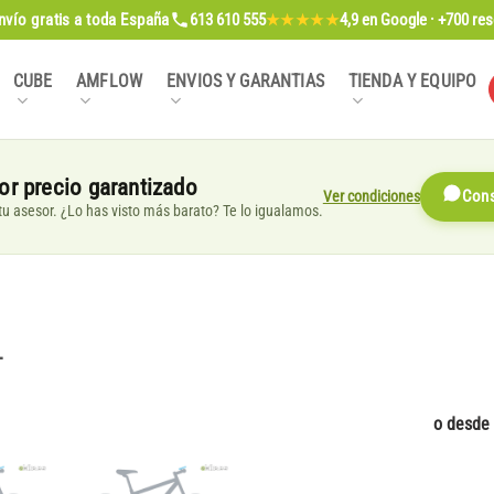
nvío gratis
a toda España
613 610 555
4,9
en Google · +700 re
★★★★★
CUBE
AMFLOW
ENVIOS Y GARANTIAS
TIENDA Y EQUIPO
or precio garantizado
Ver condiciones
Cons
, tu asesor. ¿Lo has visto más barato? Te lo igualamos.
+
o desde