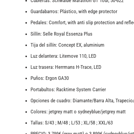
Cubiertas: Schwalbe Marathon GT Tour, 50-622
Guardabarros: Plástico, with edge protector
Pedales: Comfort, with anti slip protection and refle
Sillín: Selle Royal Essenza Plus
Tija del sillín: Concept EX, aluminium
Luz delantera: Litemove 110, LED
Luz trasera: Herrmans H-Trace, LED
Puños: Ergon GA30
Portabultos: Racktime System Carrier
Opciones de cuadro: Diamante/Barra Alta, Trapecio/
Colores: jetgrey matt o sydneyblue/jetgrey matt
Tallas: S/43 ; M/48 ; L/53 ; XL/58 ; XXL/63
PRECIO: 3.799€ (grey matt) o 3.899€ (sydneyblue/jet