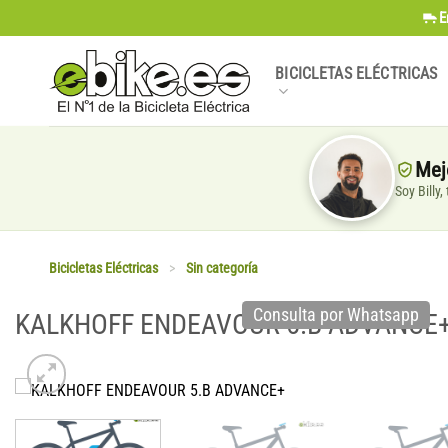
Saltar
E
al
contenido
BICICLETAS ELÉCTRICAS
Mej
Soy Billy
Bicicletas Eléctricas
>
Sin categoría
Consulta por Whatsapp
KALKHOFF ENDEAVOUR 5.B ADVANCE