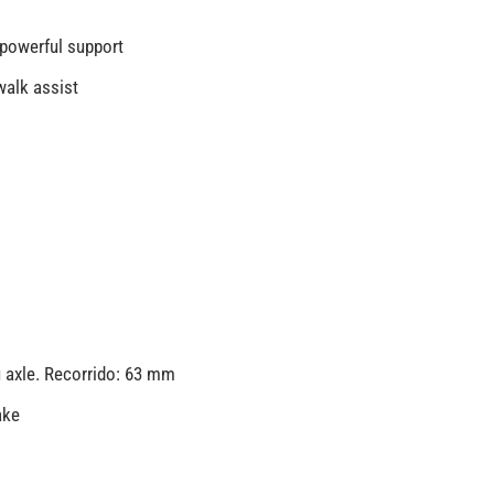
powerful support
walk assist
u axle. Recorrido: 63 mm
ake