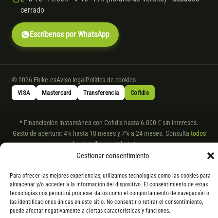
cerrado
Escríbenos por WhatsApp
© 2026 Ebike.es
Aviso legal
Política de cookies
VISA
Mastercard
Transferencia
Cofidis
* Financiación instantánea con Cofidis hasta 6.000 € sin intereses.
Gasto de apertura: 4% hasta 18 meses y 7% a 24 meses. Consulta
todos
los detalles
por WhatsApp.
Gestionar consentimiento
* Los modelos con entrega inmediata se envían 24 h laborables tras el
pago; los de bajo pedido se confirman con un asesor. Si no fuera posible
Para ofrecer las mejores experiencias, utilizamos tecnologías como las cookies para
servir el producto, se devuelve el importe sin coste. La información de
almacenar y/o acceder a la información del dispositivo. El consentimiento de estas
componentes es orientativa; los fabricantes pueden sustituir elementos
tecnologías nos permitirá procesar datos como el comportamiento de navegación o
por otros equivalentes o superiores.
las identificaciones únicas en este sitio. No consentir o retirar el consentimiento,
puede afectar negativamente a ciertas características y funciones.