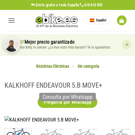
Saltar
Envío gratis
a toda España
613 610 555
al
contenido
Español
Mejor precio garantizado
Soy Billy, tu asesor. ¿Lo has visto más barato? Te lo igualamos.
Bicicletas Eléctricas
>
Sin categoría
KALKHOFF ENDEAVOUR 5.B MOVE+
Consulta por Whatsapp
Pregunta por Whatsapp