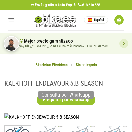
Saltar
Envío gratis
a toda España
613 610 555
al
contenido
Español
Mejor precio garantizado
Soy Billy, tu asesor. ¿Lo has visto más barato? Te lo igualamos.
Bicicletas Eléctricas
>
Sin categoría
KALKHOFF ENDEAVOUR 5.B SEASON
Consulta por Whatsapp
Pregunta por Whatsapp