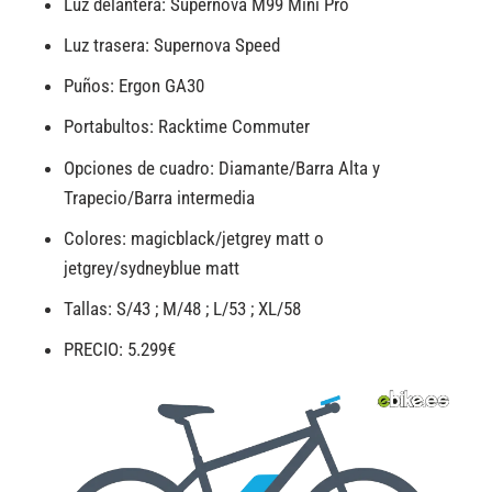
Luz delantera: Supernova M99 Mini Pro
Luz trasera: Supernova Speed
Puños: Ergon GA30
Portabultos: Racktime Commuter
Opciones de cuadro: Diamante/Barra Alta y
Trapecio/Barra intermedia
Colores: magicblack/jetgrey matt o
jetgrey/sydneyblue matt
Tallas: S/43 ; M/48 ; L/53 ; XL/58
PRECIO: 5.299€