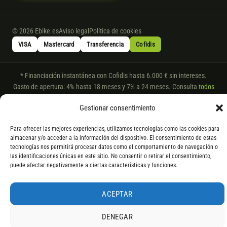
© 2026 Ebike.es
Aviso legal
Política de cookies
VISA
Mastercard
Transferencia
Cofidis
* Financiación instantánea con Cofidis hasta 6.000 € sin intereses.
Gasto de apertura: 4% hasta 18 meses y 7% a 24 meses. Consulta
todos
los detalles
por WhatsApp.
Gestionar consentimiento
* Los modelos con entrega inmediata se envían 24 h laborables tras el
pago; los de bajo pedido se confirman con un asesor. Si no fuera posible
Para ofrecer las mejores experiencias, utilizamos tecnologías como las cookies para
servir el producto, se devuelve el importe sin coste. La información de
almacenar y/o acceder a la información del dispositivo. El consentimiento de estas
componentes es orientativa; los fabricantes pueden sustituir elementos
tecnologías nos permitirá procesar datos como el comportamiento de navegación o
las identificaciones únicas en este sitio. No consentir o retirar el consentimiento,
por otros equivalentes o superiores.
puede afectar negativamente a ciertas características y funciones.
ACEPTAR
DENEGAR