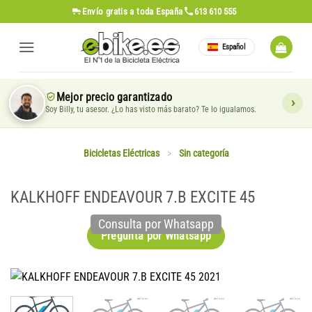
Saltar
Envío gratis
a toda España
613 610 555
al
contenido
Español
Mejor precio garantizado
Soy Billy, tu asesor. ¿Lo has visto más barato? Te lo igualamos.
Bicicletas Eléctricas
>
Sin categoría
KALKHOFF ENDEAVOUR 7.B EXCITE 45
Consulta por Whatsapp
Pregunta por Whatsapp