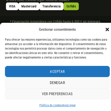
VISA
Mastercard
Transferencia
Cofidis
* Financiación instantánea con Cofidis hasta 6.000 € sin intereses.
Gasto de apertura: 4% hasta 18 meses y 7% a 24 meses. Consulta
todos
Gestionar consentimiento
los detalles
por WhatsApp.
Para ofrecer las mejores experiencias, utilizamos tecnologías como las cookies para
* Los modelos con entrega inmediata se envían 24 h laborables tras el
almacenar y/o acceder a la información del dispositivo. El consentimiento de estas
pago; los de bajo pedido se confirman con un asesor. Si no fuera posible
tecnologías nos permitirá procesar datos como el comportamiento de navegación o
servir el producto, se devuelve el importe sin coste. La información de
las identificaciones únicas en este sitio. No consentir o retirar el consentimiento,
componentes es orientativa; los fabricantes pueden sustituir elementos
puede afectar negativamente a ciertas características y funciones.
por otros equivalentes o superiores.
ACEPTAR
DENEGAR
VER PREFERENCIAS
4,9
RESEÑAS DE
G
O
O
G
L
E
Política de cookies
Aviso legal