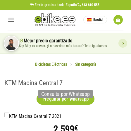
Saltar
Envío gratis
a toda España
613 610 555
al
contenido
Español
Mejor precio garantizado
Soy Billy, tu asesor. ¿Lo has visto más barato? Te lo igualamos.
Bicicletas Eléctricas
>
Sin categoría
KTM Macina Central 7
Consulta por Whatsapp
Pregunta por Whatsapp
2.599
€