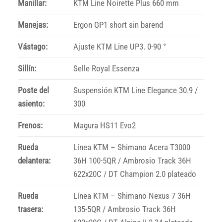
Manillar:
KTM Line Noirette Plus 660 mm
Manejas:
Ergon GP1 short sin barend
Vástago:
Ajuste KTM Line UP3. 0-90 °
Sillín:
Selle Royal Essenza
Poste del
Suspensión KTM Line Elegance 30.9 /
asiento:
300
Frenos:
Magura HS11 Evo2
Rueda
Línea KTM – Shimano Acera T3000
delantera:
36H 100-5QR / Ambrosio Track 36H
622x20C / DT Champion 2.0 plateado
Rueda
Línea KTM – Shimano Nexus 7 36H
trasera:
135-5QR / Ambrosio Track 36H