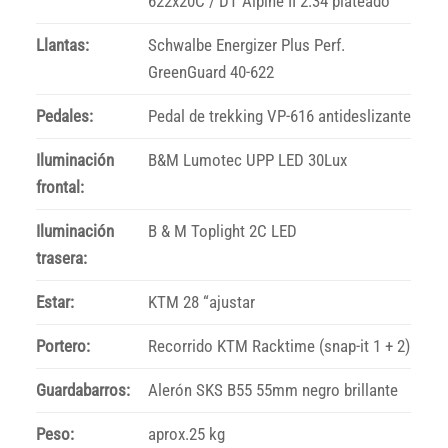
622x20C / DT Alpine II 2.34 plateado
Llantas:
Schwalbe Energizer Plus Perf.
GreenGuard 40-622
Pedales:
Pedal de trekking VP-616 antideslizante
Iluminación
B&M Lumotec UPP LED 30Lux
frontal:
Iluminación
B & M Toplight 2C LED
trasera:
Estar:
KTM 28 “ajustar
Portero:
Recorrido KTM Racktime (snap-it 1 + 2)
Guardabarros:
Alerón SKS B55 55mm negro brillante
Peso:
aprox.25 kg