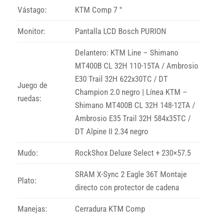
Vástago:
KTM Comp 7 °
Monitor:
Pantalla LCD Bosch PURION
Delantero: KTM Line – Shimano
MT400B CL 32H 110-15TA / Ambrosio
E30 Trail 32H 622x30TC / DT
Juego de
Champion 2.0 negro | Línea KTM –
ruedas:
Shimano MT400B CL 32H 148-12TA /
Ambrosio E35 Trail 32H 584x35TC /
DT Alpine II 2.34 negro
Mudo:
RockShox Deluxe Select + 230×57.5
SRAM X-Sync 2 Eagle 36T Montaje
Plato:
directo con protector de cadena
Manejas:
Cerradura KTM Comp