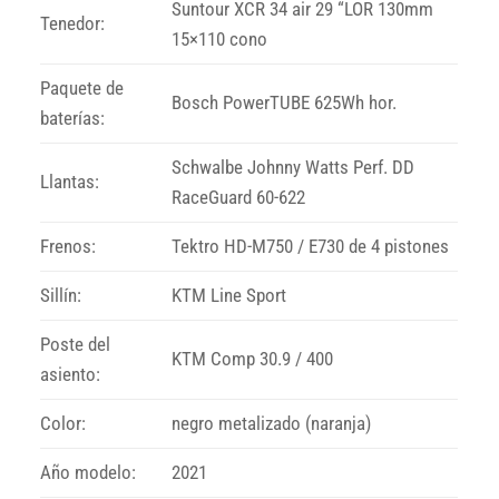
Suntour XCR 34 air 29 “LOR 130mm
Tenedor:
15×110 cono
Paquete de
Bosch PowerTUBE 625Wh hor.
baterías:
Schwalbe Johnny Watts Perf. DD
Llantas:
RaceGuard 60-622
Frenos:
Tektro HD-M750 / E730 de 4 pistones
Sillín:
KTM Line Sport
Poste del
KTM Comp 30.9 / 400
asiento:
Color:
negro metalizado (naranja)
Año modelo:
2021