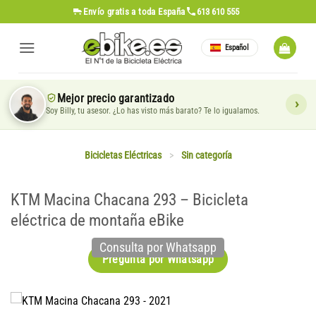
Saltar
Envío gratis
a toda España
613 610 555
al
contenido
Español
Mejor precio garantizado
Soy Billy, tu asesor. ¿Lo has visto más barato? Te lo igualamos.
Bicicletas Eléctricas
>
Sin categoría
KTM Macina Chacana 293 – Bicicleta
eléctrica de montaña eBike
Consulta por Whatsapp
Pregunta por Whatsapp