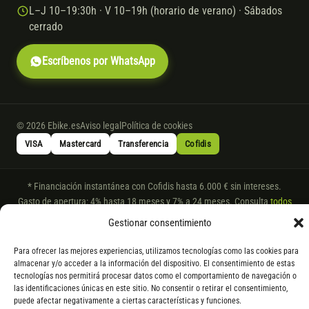
L–J 10–19:30h · V 10–19h (horario de verano) · Sábados
cerrado
Escríbenos por WhatsApp
© 2026 Ebike.es
Aviso legal
Política de cookies
VISA
Mastercard
Transferencia
Cofidis
* Financiación instantánea con Cofidis hasta 6.000 € sin intereses.
Gasto de apertura: 4% hasta 18 meses y 7% a 24 meses. Consulta
todos
los detalles
por WhatsApp.
Gestionar consentimiento
* Los modelos con entrega inmediata se envían 24 h laborables tras el
Para ofrecer las mejores experiencias, utilizamos tecnologías como las cookies para
pago; los de bajo pedido se confirman con un asesor. Si no fuera posible
almacenar y/o acceder a la información del dispositivo. El consentimiento de estas
servir el producto, se devuelve el importe sin coste. La información de
tecnologías nos permitirá procesar datos como el comportamiento de navegación o
componentes es orientativa; los fabricantes pueden sustituir elementos
las identificaciones únicas en este sitio. No consentir o retirar el consentimiento,
por otros equivalentes o superiores.
puede afectar negativamente a ciertas características y funciones.