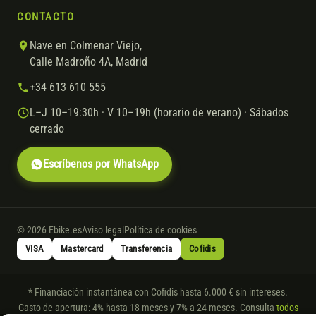
CONTACTO
Nave en Colmenar Viejo,
Calle Madroño 4A, Madrid
+34 613 610 555
L–J 10–19:30h · V 10–19h (horario de verano) · Sábados
cerrado
Escríbenos por WhatsApp
© 2026 Ebike.es
Aviso legal
Política de cookies
VISA
Mastercard
Transferencia
Cofidis
* Financiación instantánea con Cofidis hasta 6.000 € sin intereses.
Gasto de apertura: 4% hasta 18 meses y 7% a 24 meses. Consulta
todos