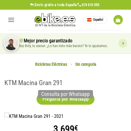
Saltar
Envío gratis
a toda España
613 610 555
al
contenido
Español
Mejor precio garantizado
Soy Billy, tu asesor. ¿Lo has visto más barato? Te lo igualamos.
Bicicletas Eléctricas
>
Sin categoría
KTM Macina Gran 291
Consulta por Whatsapp
Pregunta por Whatsapp
3.699
€