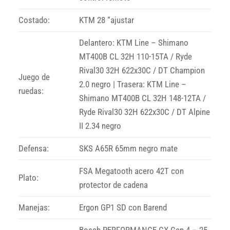
Costado:
KTM 28 “ajustar
Delantero: KTM Line – Shimano
MT400B CL 32H 110-15TA / Ryde
Rival30 32H 622x30C / DT Champion
Juego de
2.0 negro | Trasera: KTM Line –
ruedas:
Shimano MT400B CL 32H 148-12TA /
Ryde Rival30 32H 622x30C / DT Alpine
II 2.34 negro
Defensa:
SKS A65R 65mm negro mate
FSA Megatooth acero 42T con
Plato:
protector de cadena
Manejas:
Ergon GP1 SD con Barend
Bosch PERFORMANCE CX Gen.4 – 25