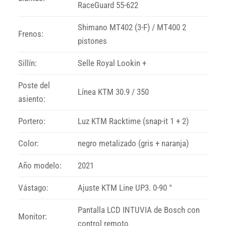
RaceGuard 55-622
Shimano MT402 (3-F) / MT400 2
Frenos:
pistones
Sillín:
Selle Royal Lookin +
Poste del
Línea KTM 30.9 / 350
asiento:
Portero:
Luz KTM Racktime (snap-it 1 + 2)
Color:
negro metalizado (gris + naranja)
Año modelo:
2021
Vástago:
Ajuste KTM Line UP3. 0-90 °
Pantalla LCD INTUVIA de Bosch con
Monitor:
control remoto