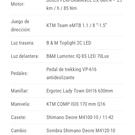
Motor:
km / h / 85 Nm
Juego de
KTM Team eMTB 1.1 / 8 “-1.5”
dirección:
Luz trasera:
B & M Toplight 2C LED
Luz delantera:
B&M Lumotec IQ-XS LED 70Lux
Pedal de trekking VP-616
Pedales:
antideslizante
Manillar:
Ergotec Lady Town GH16 630mm
Manivela:
KTM COMP ISIS 170 mm Q16
Casete:
Shimano Deore M4100-10 / 11-42
Cambio
Sombra Shimano Deore M4120-10