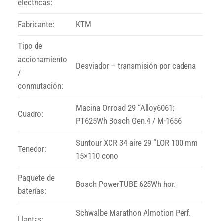
eléctricas:
Fabricante:
KTM
Tipo de
accionamiento
Desviador – transmisión por cadena
/
conmutación:
Macina Onroad 29 “Alloy6061;
Cuadro:
PT625Wh Bosch Gen.4 / M-1656
Suntour XCR 34 aire 29 “LOR 100 mm
Tenedor:
15×110 cono
Paquete de
Bosch PowerTUBE 625Wh hor.
baterías:
Schwalbe Marathon Almotion Perf.
Llantas: