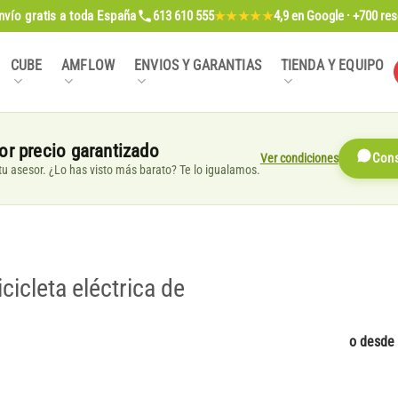
nvío gratis
a toda España
613 610 555
4,9
en Google · +700 re
★★★★★
CUBE
AMFLOW
ENVIOS Y GARANTIAS
TIENDA Y EQUIPO
or precio garantizado
Ver condiciones
Cons
, tu asesor. ¿Lo has visto más barato? Te lo igualamos.
leta eléctrica de
o desde