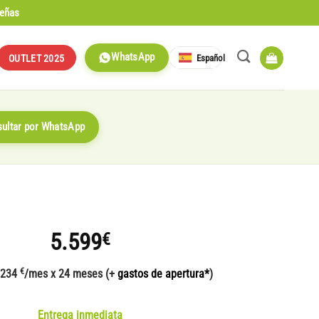
señas
WhatsApp
Español
OUTLET 2025
ultar por WhatsApp
5.599
€
€
 234
/mes x 24 meses (+
gastos de apertura*
)
Entrega inmediata