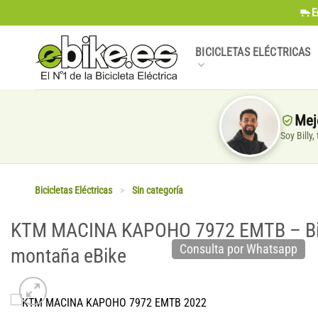
Saltar
E
al
contenido
BICICLETAS ELÉCTRICAS
Mej
Soy Billy
Bicicletas Eléctricas
>
Sin categoría
KTM MACINA KAPOHO 7972 EMTB – Bicic
Consulta por Whatsapp
montaña eBike