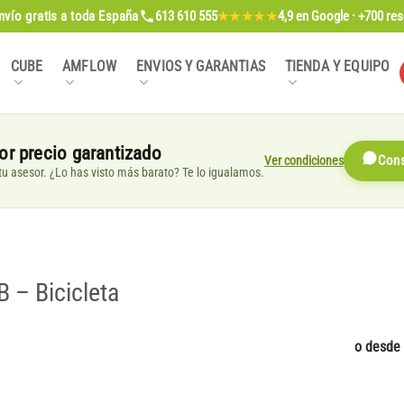
nvío gratis
a toda España
613 610 555
4,9
en Google · +700 re
★★★★★
CUBE
AMFLOW
ENVIOS Y GARANTIAS
TIENDA Y EQUIPO
or precio garantizado
Ver condiciones
Cons
, tu asesor. ¿Lo has visto más barato? Te lo igualamos.
– Bicicleta
o desde