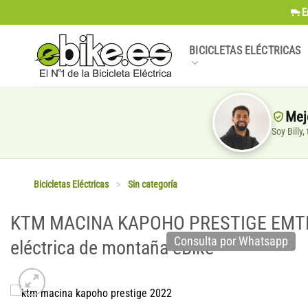
Saltar
E
al
contenido
BICICLETAS ELÉCTRICAS
Mej
Soy Billy
Bicicletas Eléctricas
>
Sin categoría
KTM MACINA KAPOHO PRESTIGE EMTB 
Consulta por Whatsapp
eléctrica de montaña eBike