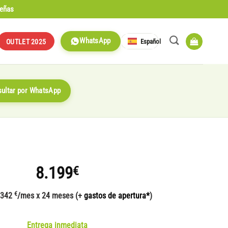
señas
WhatsApp
Español
OUTLET 2025
ultar por WhatsApp
8.199
€
€
 342
/mes x 24 meses (+
gastos de apertura*
)
Entrega inmediata