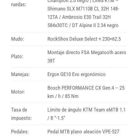
Champion 2.0 negro | Línea KTM –
ruedas:
Shimano SLX M7110B CL 32H 148-
12TA / Ambrosio E30 Trail 32H
584x30TC / DT Alpine II 2.34 negro
Mudo:
RockShox Deluxe Select + 230×62.5
Montaje directo FSA Megatooth acero
Plato:
38T
Manejas:
Ergon GE10 Evo ergonómico
Bosch PERFORMANCE CX Gen.4 – 25
Motor:
km / h / 85 Nm
Tasa de
Límite de ángulo KTM Team eMTB 1.1
impuesto:
/ 8 “-1.5”
Pedales:
Pedal MTB plano aleación VPE-527