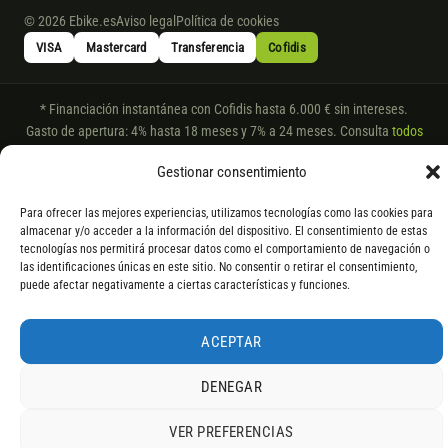
© 2026 Ebike.es
Aviso legal
Política de cookies
VISA
Mastercard
Transferencia
Cofidis
* Financiación instantánea con Cofidis hasta 6.000 € sin intereses.
Gasto de apertura: 4% hasta 18 meses y 7% a 24 meses. Consulta
todos
los detalles
por WhatsApp.
Gestionar consentimiento
* Los modelos con entrega inmediata se envían 24 h laborables tras el
pago; los de bajo pedido se confirman con un asesor. Si no fuera posible
Para ofrecer las mejores experiencias, utilizamos tecnologías como las cookies para
servir el producto, se devuelve el importe sin coste. La información de
almacenar y/o acceder a la información del dispositivo. El consentimiento de estas
componentes es orientativa; los fabricantes pueden sustituir elementos
tecnologías nos permitirá procesar datos como el comportamiento de navegación o
las identificaciones únicas en este sitio. No consentir o retirar el consentimiento,
por otros equivalentes o superiores.
puede afectar negativamente a ciertas características y funciones.
ACEPTAR
DENEGAR
VER PREFERENCIAS