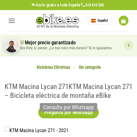
Saltar
Envío gratis
a toda España
613 610 555
al
contenido
Español
Mejor precio garantizado
Soy Billy, tu asesor. ¿Lo has visto más barato? Te lo igualamos.
Bicicletas Eléctricas
>
Sin categoría
KTM Macina Lycan 271KTM Macina Lycan 271
– Bicicleta eléctrica de montaña eBike
Consulta por Whatsapp
Pregunta por Whatsapp