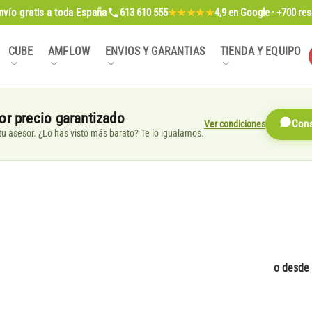
nvío gratis
a toda España
613 610 555
4,9
en Google · +700 re
★★★★★
CUBE
AMFLOW
ENVIOS Y GARANTIAS
TIENDA Y EQUIPO
or precio garantizado
Ver condiciones
Cons
, tu asesor. ¿Lo has visto más barato? Te lo igualamos.
o desde