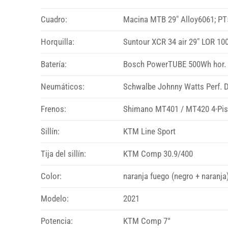
Cuadro:
Macina MTB 29″ Alloy6061; P
Horquilla:
Suntour XCR 34 air 29″ LOR 1
Batería:
Bosch PowerTUBE 500Wh hor.
Neumáticos:
Schwalbe Johnny Watts Perf. 
Frenos:
Shimano MT401 / MT420 4-Pi
Sillín:
KTM Line Sport
Tija del sillín:
KTM Comp 30.9/400
Color:
naranja fuego (negro + naranja
Modelo:
2021
Potencia:
KTM Comp 7°