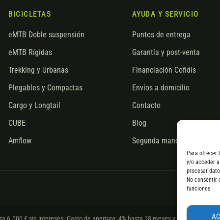
BICICLETAS
AYUDA Y SERVICIO
eMTB Doble suspensión
Puntos de entrega
eMTB Rígidas
Garantía y post-venta
Trekking y Urbanas
Financiación Cofidis
Plegables y Compactas
Envíos a domicilio
Cargo y Longtail
Contacto
CUBE
Blog
Amflow
Segunda mano
Para ofrecer 
y/o acceder a
procesar dato
No consentir 
funciones.
A
sta 6.000 € sin intereses. Gasto de apertura: 4% hasta 18 meses y 7% a 24 meses