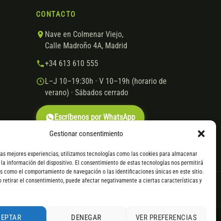
CONTACTO
Nave en Colmenar Viejo,
Calle Madroño 4A, Madrid
+34 613 610 555
L–J 10–19:30h · V 10–19h (horario de
verano) · Sábados cerrado
Escríbenos por WhatsApp
Gestionar consentimiento
las mejores experiencias, utilizamos tecnologías como las cookies para almacenar
 la información del dispositivo. El consentimiento de estas tecnologías nos permitirá
s como el comportamiento de navegación o las identificaciones únicas en este sitio.
o retirar el consentimiento, puede afectar negativamente a ciertas características y
VISA
Mastercard
Transferencia
Cofidis
CEPTAR
DENEGAR
VER PREFERENCIAS
. Consulta
todos los detalles
por WhatsApp.