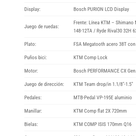
Display:
Bosch PURION LCD Display
Frente: Línea KTM – Shimano
Juego de ruedas:
148-12TA / Ryde Rival30 32H 62
Plato:
FSA Megatooth acero 38T con
Puños bici:
KTM Comp Lock
Motor:
Bosch PERFORMANCE CX Gen.
Juego de dirección:
KTM Team drop/in 1.1/8″-1.5″
Pedales:
MTB-Pedal VP-195E aluminio
Manillar:
KTM Comp flat 2X 720mm
Bielas:
KTM COMP ISIS 170mm Q16