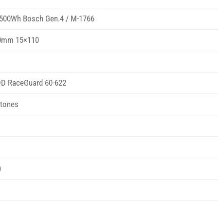
T500Wh Bosch Gen.4 / M-1766
00mm 15×110
DD RaceGuard 60-622
stones
)