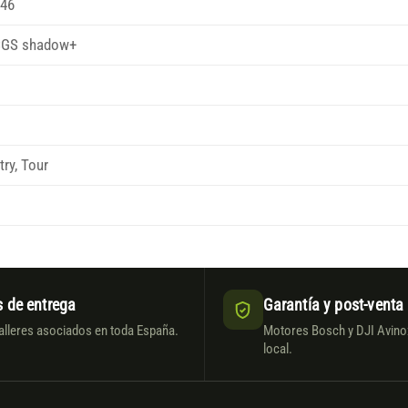
-46
SGS shadow+
ry, Tour
 de entrega
Garantía y post-venta
alleres asociados en toda España.
Motores Bosch y DJI Avinox
local.