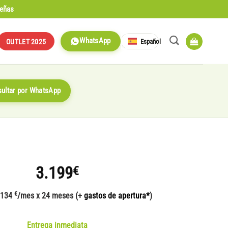
señas
WhatsApp
Español
OUTLET 2025
ultar por WhatsApp
3.199
€
€
 134
/mes x 24 meses (+
gastos de apertura*
)
Entrega inmediata