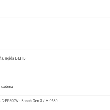
s
ña, rígida E-MTB
r cadena
 UC-PP500Wh Bosch Gen.3 / M-9680