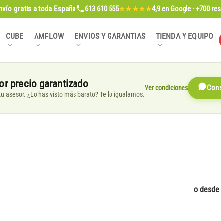
nvío gratis
a toda España
613 610 555
4,9
en Google · +700 re
★★★★★
CUBE
AMFLOW
ENVIOS Y GARANTIAS
TIENDA Y EQUIPO
or precio garantizado
Ver condiciones
Cons
, tu asesor. ¿Lo has visto más barato? Te lo igualamos.
o desde