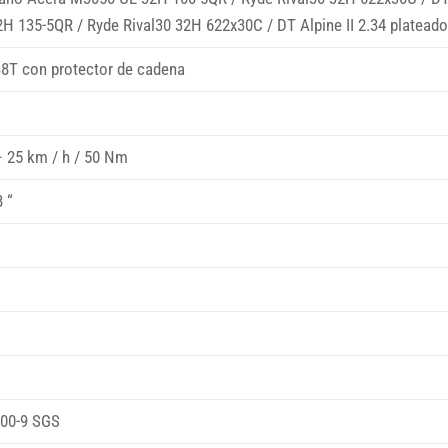
 135-5QR / Ryde Rival30 32H 622x30C / DT Alpine II 2.34 platead
38T con protector de cadena
 25 km / h / 50 Nm
8 “
U
00-9 SGS