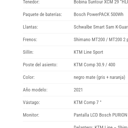
Tenedor:
Bobina Suntour XCM 29 “H
Paquete de baterías:
Bosch PowerPACK 500Wh
Llantas:
Schwalbe Smart Sam K-Guar
Frenos:
Shimano MT200 / MT200 2 
Sillín:
KTM Line Sport
Poste del asiento:
KTM Comp 30.9 / 400
Color:
negro mate (gris + naranja)
Año modelo:
2021
Vástago:
KTM Comp 7 °
Monitor:
Pantalla LCD Bosch PURION
Delantero: KTM Line – Shim