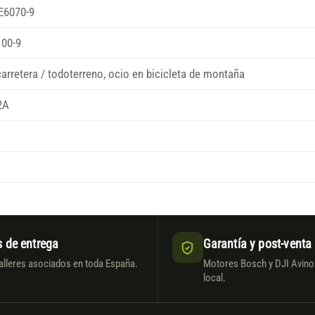
 E6070-9
100-9
arretera / todoterreno, ocio en bicicleta de montaña
2A
 de entrega
Garantía y post-venta
alleres asociados en toda España.
Motores Bosch y DJI Avinox
local.