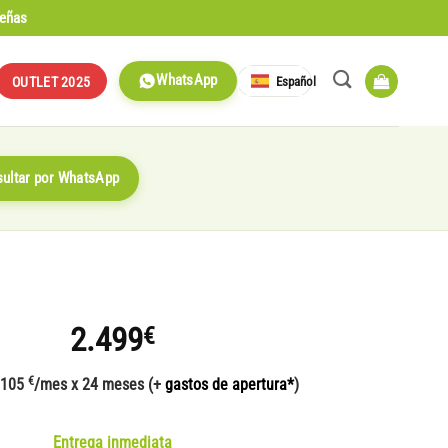
señas
WhatsApp
Español
OUTLET 2025
ultar por WhatsApp
2.499
€
€
 105
/mes x 24 meses (+
gastos de apertura*
)
Entrega inmediata