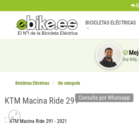
Saltar
E
al
contenido
BICICLETAS ELÉCTRICAS
Mej
Soy Billy
Bicicletas Eléctricas
>
Sin categoría
Consulta por Whatsapp
KTM Macina Ride 291