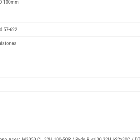
LO 100mm
d 57-622
pistones
ano Acera M3050 CL 32H 100-5QR / Ryde Rival30 32H 622x30C / DT 