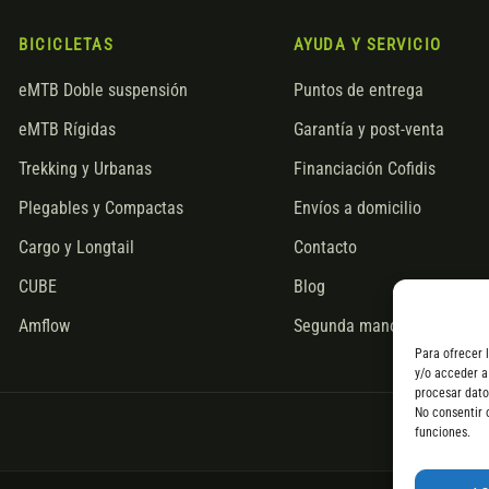
BICICLETAS
AYUDA Y SERVICIO
eMTB Doble suspensión
Puntos de entrega
eMTB Rígidas
Garantía y post-venta
Trekking y Urbanas
Financiación Cofidis
Plegables y Compactas
Envíos a domicilio
Cargo y Longtail
Contacto
CUBE
Blog
Amflow
Segunda mano
Para ofrecer 
y/o acceder a
procesar dato
No consentir 
funciones.