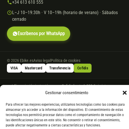
+34 613 610 555
L–J 10–19:30h · V 10–19h (horario de verano) · Sábados
cerrado
Escríbenos por WhatsApp
© 2026 Ebike.es
Aviso legal
Política de cookies
VISA
Mastercard
Transferencia
Cofidis
* Financiación instantánea con Cofidis hasta 6.000 € sin intereses.
Gasto de apertura: 4% hasta 18 meses y 7% a 24 meses. Consulta
todos
Gestionar consentimiento
los detalles
por WhatsApp.
Para ofrecer las mejores experiencias, utilizamos tecnologías como las cookies para
* Los modelos con entrega inmediata se envían 24 h laborables tras el
almacenar y/o acceder a la información del dispositivo. El consentimiento de estas
pago; los de bajo pedido se confirman con un asesor. Si no fuera posible
tecnologías nos permitirá procesar datos como el comportamiento de navegación o
servir el producto, se devuelve el importe sin coste. La información de
las identificaciones únicas en este sitio. No consentir o retirar el consentimiento,
puede afectar negativamente a ciertas características y funciones.
componentes es orientativa; los fabricantes pueden sustituir elementos