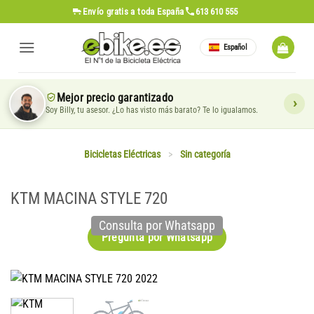
Saltar
Envío gratis
a toda España
613 610 555
al
contenido
Español
Mejor precio garantizado
Soy Billy, tu asesor. ¿Lo has visto más barato? Te lo igualamos.
Bicicletas Eléctricas
>
Sin categoría
KTM MACINA STYLE 720
Consulta por Whatsapp
Pregunta por Whatsapp