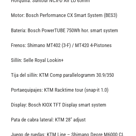
Horquilla: Suntour NCX-D Air LO 63mm
Motor: Bosch Performance CX Smart System (BES3)
Batería: Bosch PowerTUBE 750Wh hor. smart system
Frenos: Shimano MT402 (3-F) / MT420 4-Pistones
Sillín: Selle Royal Lookin+
Tija del sillín: KTM Comp parallelogramm 30.9/350
Portaequipajes: KTM Racktime tour (snap-it 1.0)
Display: Bosch KIOX TFT Display smart system
Pata de cabra lateral: KTM 28″ adjust
Juego de ruedas: KTM Line – Shimano Deore M6000 CL