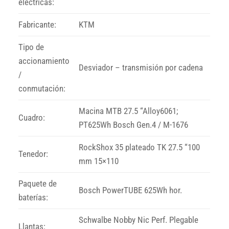
eléctricas:
Fabricante:
KTM
Tipo de
accionamiento
Desviador – transmisión por cadena
/
conmutación:
Macina MTB 27.5 “Alloy6061;
Cuadro:
PT625Wh Bosch Gen.4 / M-1676
RockShox 35 plateado TK 27.5 “100
Tenedor:
mm 15×110
Paquete de
Bosch PowerTUBE 625Wh hor.
baterías:
Schwalbe Nobby Nic Perf. Plegable
Llantas: