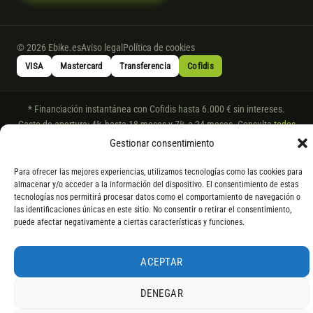
© 2026 Ebike.es
Aviso legal
Política de cookies
VISA
Mastercard
Transferencia
Cofidis
* Financiación instantánea con Cofidis hasta 6.000 € sin intereses.
Gasto de apertura: 4% hasta 18 meses y 7% a 24 meses. Consulta
todos
los detalles
por WhatsApp.
Gestionar consentimiento
* Los modelos con entrega inmediata se envían 24 h laborables tras el
Para ofrecer las mejores experiencias, utilizamos tecnologías como las cookies para
pago; los de bajo pedido se confirman con un asesor. Si no fuera posible
almacenar y/o acceder a la información del dispositivo. El consentimiento de estas
servir el producto, se devuelve el importe sin coste. La información de
tecnologías nos permitirá procesar datos como el comportamiento de navegación o
componentes es orientativa; los fabricantes pueden sustituir elementos
las identificaciones únicas en este sitio. No consentir o retirar el consentimiento,
por otros equivalentes o superiores.
puede afectar negativamente a ciertas características y funciones.
ACEPTAR
DENEGAR