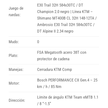
E30 Trail 32H 584x30TC / DT
Juego de
Champion 2.0 negro | Línea KTM –
ruedas:
Shimano MT400B CL 32H 148-12TA /
Ambrosio E30 Trail 32H 584x30TC /
DT Alpine II 2.34 negro
Mudo:
0
FSA Megatooth acero 38T con
Plato:
protector de cadena
Manejas:
Cerradura KTM Comp
Bosch PERFORMANCE CX Gen.4 – 25
Motor:
km / h / 85 Nm
Límite de ángulo KTM Team eMTB 1.1
Dirección:
/ 8 “-1.5”