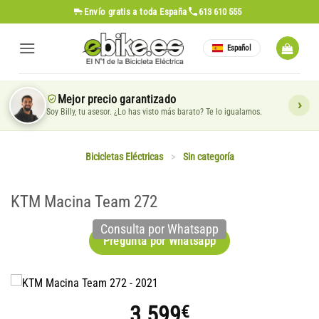
Saltar
Envío gratis
a toda España
613 610 555
al
contenido
Español
Mejor precio garantizado
Soy Billy, tu asesor. ¿Lo has visto más barato? Te lo igualamos.
Bicicletas Eléctricas
>
Sin categoría
KTM Macina Team 272
Consulta por Whatsapp
Pregunta por Whatsapp
3.599
€