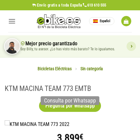
Saltar
Envío gratis
a toda España
613 610 555
al
contenido
Español
Mejor precio garantizado
Soy Billy, tu asesor. ¿Lo has visto más barato? Te lo igualamos.
Bicicletas Eléctricas
>
Sin categoría
KTM MACINA TEAM 773 EMTB
Consulta por Whatsapp
Pregunta por Whatsapp
3.899
€