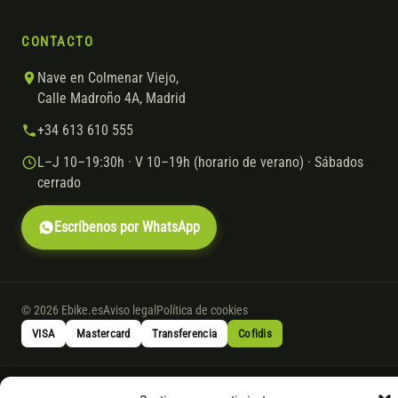
CONTACTO
Nave en Colmenar Viejo,
Calle Madroño 4A, Madrid
+34 613 610 555
L–J 10–19:30h · V 10–19h (horario de verano) · Sábados
cerrado
Escríbenos por WhatsApp
© 2026 Ebike.es
Aviso legal
Política de cookies
VISA
Mastercard
Transferencia
Cofidis
* Financiación instantánea con Cofidis hasta 6.000 € sin intereses.