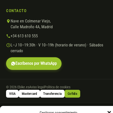
CONTACTO
Nave en Colmenar Viejo,
Calle Madroño 4A, Madrid
+34 613 610 555
L–J 10–19:30h · V 10–19h (horario de verano) · Sábados
cerrado
Escríbenos por WhatsApp
© 2026 Ebike.es
Aviso legal
Política de cookies
VISA
Mastercard
Transferencia
Cofidis
* Financiación instantánea con Cofidis hasta 6.000 € sin intereses.
Gestionar consentimiento