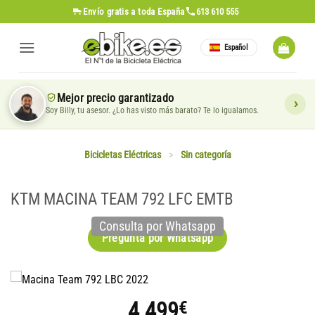
Saltar
Envío gratis
a toda España
613 610 555
al
contenido
Español
Mejor precio garantizado
Soy Billy, tu asesor. ¿Lo has visto más barato? Te lo igualamos.
Bicicletas Eléctricas
>
Sin categoría
KTM MACINA TEAM 792 LFC EMTB
Consulta por Whatsapp
Pregunta por Whatsapp
4.499
€