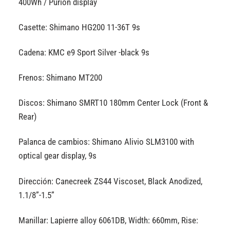
400Wh / Purion display
Casette: Shimano HG200 11-36T 9s
Cadena: KMC e9 Sport Silver -black 9s
Frenos: Shimano MT200
Discos: Shimano SMRT10 180mm Center Lock (Front &
Rear)
Palanca de cambios: Shimano Alivio SLM3100 with
optical gear display, 9s
Dirección: Canecreek ZS44 Viscoset, Black Anodized,
1.1/8”-1.5”
Manillar: Lapierre alloy 6061DB, Width: 660mm, Rise: