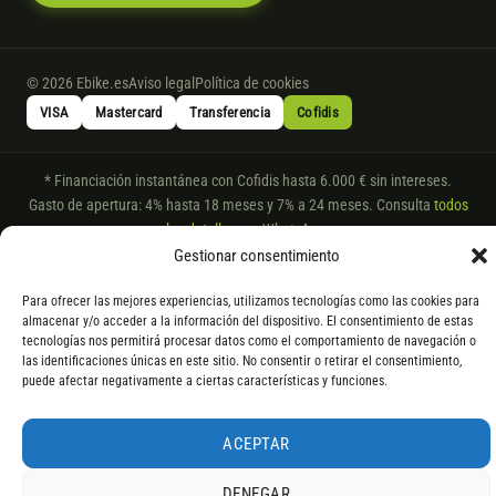
© 2026 Ebike.es
Aviso legal
Política de cookies
VISA
Mastercard
Transferencia
Cofidis
* Financiación instantánea con Cofidis hasta 6.000 € sin intereses.
Gasto de apertura: 4% hasta 18 meses y 7% a 24 meses. Consulta
todos
los detalles
por WhatsApp.
Gestionar consentimiento
* Los modelos con entrega inmediata se envían 24 h laborables tras el
pago; los de bajo pedido se confirman con un asesor. Si no fuera posible
Para ofrecer las mejores experiencias, utilizamos tecnologías como las cookies para
servir el producto, se devuelve el importe sin coste. La información de
almacenar y/o acceder a la información del dispositivo. El consentimiento de estas
componentes es orientativa; los fabricantes pueden sustituir elementos
tecnologías nos permitirá procesar datos como el comportamiento de navegación o
por otros equivalentes o superiores.
las identificaciones únicas en este sitio. No consentir o retirar el consentimiento,
puede afectar negativamente a ciertas características y funciones.
ACEPTAR
DENEGAR