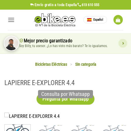
Saltar
Envío gratis
a toda España
613 610 555
al
contenido
Español
Mejor precio garantizado
Soy Billy, tu asesor. ¿Lo has visto más barato? Te lo igualamos.
Bicicletas Eléctricas
>
Sin categoría
LAPIERRE E-EXPLORER 4.4
Consulta por Whatsapp
Pregunta por Whatsapp