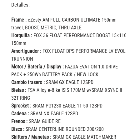
Detalles:
Frame :
eZesty AM FULL CARBON ULTIMATE 150mm
travel, BOOST, METRIC, THRU AXLE
Horquilla :
FOX 36 FLOAT PERFORMANCE BOOST 15×110
150mm
Amortiguador :
FOX FLOAT DPS PERFORMANCE LV EVOL
TRUNNION
Motor / Batería / Display :
FAZUA EVATION 1.0 DRIVE
PACK + 250Wh BATTERY PACK / NEW LOCK
Cambio trasero :
SRAM GX EAGLE 12SPD
Bielas :
FSA Alloy e-Bike ISIS 170MM w/SRAM XSYNC II
32T RING
Sprocket :
SRAM PG1230 EAGLE 11-50 12SPD
Cadena :
SRAM NX EAGLE 12SPD
Frenos :
SRAM GUIDE RE
Discs :
SRAM CENTERLINE ROUNDED 200/200
Shifters / Manetas :
SRAM GX EAGLE MATCHMAKER