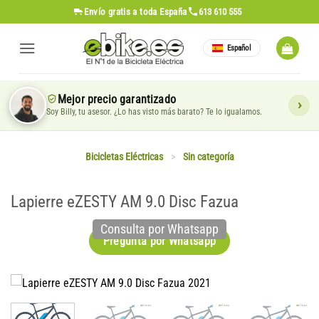
Saltar
Envío gratis
a toda España
613 610 555
al
contenido
Español
Mejor precio garantizado
Soy Billy, tu asesor. ¿Lo has visto más barato? Te lo igualamos.
Bicicletas Eléctricas
>
Sin categoría
Lapierre eZESTY AM 9.0 Disc Fazua
Consulta por Whatsapp
Pregunta por Whatsapp