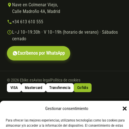
Nave en Colmenar Viejo,
Calle Madroño 4A, Madrid
+34 613 610 555
L–J 10–19:30h · V 10–19h (horario de verano) · Sábados
cerrado
Escríbenos por WhatsApp
© 2026 Ebike.es
Aviso legal
Política de cookies
VISA
Mastercard
Transferencia
Cofidis
* Financiación instantánea con Cofidis hasta 6.000 € sin intereses.
Gestionar consentimiento
Gasto de apertura: 4% hasta 18 meses y 7% a 24 meses. Consulta
todos
los detalles
por WhatsApp.
Para ofrecer las mejores experiencias, utilizamos tecnologías como las cookies para
almacenar y/o acceder a la información del dispositivo. El consentimiento de estas
* Los modelos con entrega inmediata se envían 24 h laborables tras el