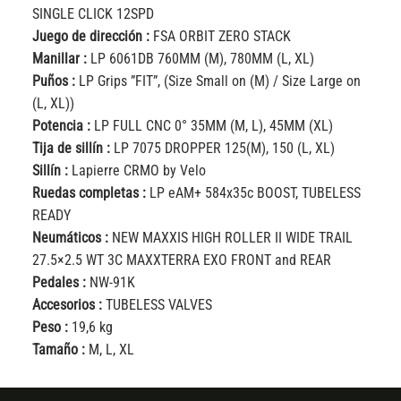
SINGLE CLICK 12SPD
Juego de dirección :
FSA ORBIT ZERO STACK
Manillar :
LP 6061DB 760MM (M), 780MM (L, XL)
Puños :
LP Grips ”FIT”, (Size Small on (M) / Size Large on
(L, XL))
Potencia :
LP FULL CNC 0° 35MM (M, L), 45MM (XL)
Tija de sillín :
LP 7075 DROPPER 125(M), 150 (L, XL)
Sillín :
Lapierre CRMO by Velo
Ruedas completas :
LP eAM+ 584x35c BOOST, TUBELESS
READY
Neumáticos :
NEW MAXXIS HIGH ROLLER II WIDE TRAIL
27.5×2.5 WT 3C MAXXTERRA EXO FRONT and REAR
Pedales :
NW-91K
Accesorios :
TUBELESS VALVES
Peso :
19,6 kg
Tamaño :
M, L, XL