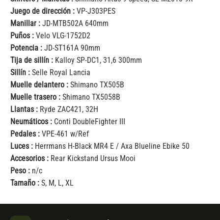
Juego de dirección :
VP-J303PES
Manillar :
JD-MTB502A 640mm
Puños :
Velo VLG-1752D2
Potencia :
JD-ST161A 90mm
Tija de sillín :
Kalloy SP-DC1, 31,6 300mm
Sillín :
Selle Royal Lancia
Muelle delantero :
Shimano TX505B
Muelle trasero :
Shimano TX5058B
Llantas :
Ryde ZAC421, 32H
Neumáticos :
Conti DoubleFighter III
Pedales :
VPE-461 w/Ref
Luces :
Herrmans H-Black MR4 E / Axa Blueline Ebike 50
Accesorios :
Rear Kickstand Ursus Mooi
Peso :
n/c
Tamaño :
S, M, L, XL