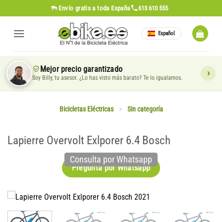
Saltar
Envío gratis
a toda España
613 610 555
al
contenido
Español
Mejor precio garantizado
Soy Billy, tu asesor. ¿Lo has visto más barato? Te lo igualamos.
Bicicletas Eléctricas
>
Sin categoría
Lapierre Overvolt Exlporer 6.4 Bosch
Consulta por Whatsapp
Pregunta por Whatsapp