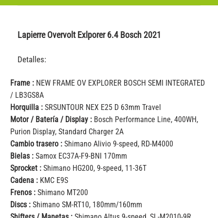
Lapierre Overvolt Exlporer 6.4 Bosch 2021
Detalles:
Frame :
NEW FRAME OV EXPLORER BOSCH SEMI INTEGRATED
/ LB3GS8A
Horquilla :
SRSUNTOUR NEX E25 D 63mm Travel
Motor / Batería / Display :
Bosch Performance Line, 400WH,
Purion Display, Standard Charger 2A
Cambio trasero :
Shimano Alivio 9-speed, RD-M4000
Bielas :
Samox EC37A-F9-BNI 170mm
Sprocket :
Shimano HG200, 9-speed, 11-36T
Cadena :
KMC E9S
Frenos :
Shimano MT200
Discs :
Shimano SM-RT10, 180mm/160mm
Shifters / Manetas :
Shimano Altus 9-speed, SL-M2010-9R