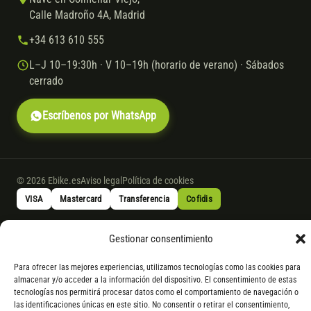
Calle Madroño 4A, Madrid
+34 613 610 555
L–J 10–19:30h · V 10–19h (horario de verano) · Sábados
cerrado
Escríbenos por WhatsApp
© 2026 Ebike.es
Aviso legal
Política de cookies
VISA
Mastercard
Transferencia
Cofidis
Gestionar consentimiento
* Financiación instantánea con Cofidis hasta 6.000 € sin intereses.
Gasto de apertura: 4% hasta 18 meses y 7% a 24 meses. Consulta
todos
Para ofrecer las mejores experiencias, utilizamos tecnologías como las cookies para
los detalles
por WhatsApp.
almacenar y/o acceder a la información del dispositivo. El consentimiento de estas
tecnologías nos permitirá procesar datos como el comportamiento de navegación o
* Los modelos con entrega inmediata se envían 24 h laborables tras el
las identificaciones únicas en este sitio. No consentir o retirar el consentimiento,
pago; los de bajo pedido se confirman con un asesor. Si no fuera posible