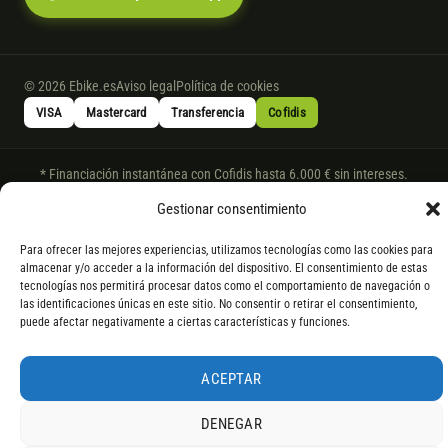
© 2026 Ebike.es
Aviso legal
Política de cookies
VISA
Mastercard
Transferencia
Cofidis
* Financiación instantánea con Cofidis hasta 6.000 € sin intereses.
Gasto de apertura: 4% hasta 18 meses y 7% a 24 meses. Consulta
todos
Gestionar consentimiento
los detalles
por WhatsApp.
* Los modelos con entrega inmediata se envían 24 h laborables tras el
Para ofrecer las mejores experiencias, utilizamos tecnologías como las cookies para
almacenar y/o acceder a la información del dispositivo. El consentimiento de estas
pago; los de bajo pedido se confirman con un asesor. Si no fuera posible
tecnologías nos permitirá procesar datos como el comportamiento de navegación o
servir el producto, se devuelve el importe sin coste. La información de
las identificaciones únicas en este sitio. No consentir o retirar el consentimiento,
componentes es orientativa; los fabricantes pueden sustituir elementos
puede afectar negativamente a ciertas características y funciones.
por otros equivalentes o superiores.
ACEPTAR
DENEGAR