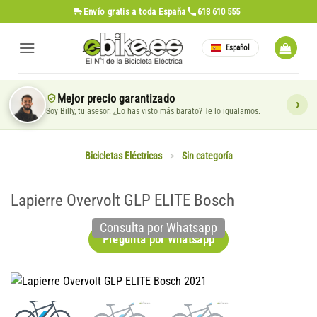
Saltar
Envío gratis
a toda España
613 610 555
al
contenido
Español
Mejor precio garantizado
Soy Billy, tu asesor. ¿Lo has visto más barato? Te lo igualamos.
Bicicletas Eléctricas
>
Sin categoría
Lapierre Overvolt GLP ELITE Bosch
Consulta por Whatsapp
Pregunta por Whatsapp