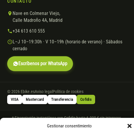
CONTACTO
Nave en Colmenar Viejo,
Calle Madroño 4A, Madrid
+34 613 610 555
L–J 10–19:30h · V 10–19h (horario de verano) · Sábados
cerrado
Escríbenos por WhatsApp
© 2026 Ebike.es
Aviso legal
Política de cookies
VISA
Mastercard
Transferencia
Cofidis
* Financiación instantánea con Cofidis hasta 6.000 € sin intereses.
Gasto de apertura: 4% hasta 18 meses y 7% a 24 meses. Consulta
todos
Gestionar consentimiento
los detalles
por WhatsApp.