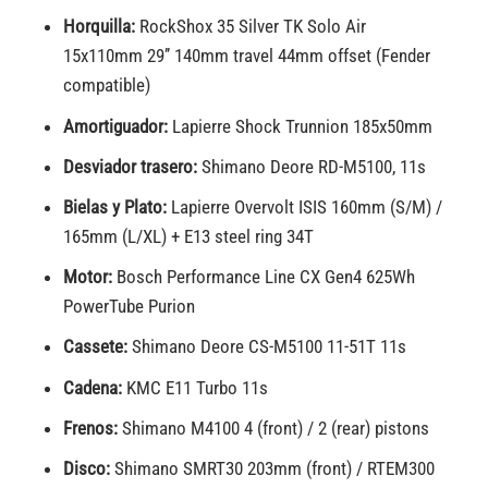
Horquilla:
RockShox 35 Silver TK Solo Air
15x110mm 29’’ 140mm travel 44mm offset (Fender
compatible)
Amortiguador:
Lapierre Shock Trunnion 185x50mm
Desviador
trasero:
Shimano Deore RD-M5100, 11s
Bielas y Plato:
Lapierre Overvolt ISIS 160mm (S/M) /
165mm (L/XL) + E13 steel ring 34T
Motor:
Bosch Performance Line CX Gen4 625Wh
PowerTube Purion
Cassete:
Shimano Deore CS-M5100 11-51T 11s
Cadena:
KMC E11 Turbo 11s
Frenos:
Shimano M4100 4 (front) / 2 (rear) pistons
Disco:
Shimano SMRT30 203mm (front) / RTEM300