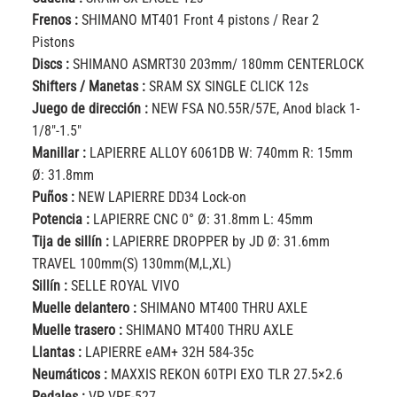
Frenos :
SHIMANO MT401 Front 4 pistons / Rear 2
Pistons
Discs :
SHIMANO ASMRT30 203mm/ 180mm CENTERLOCK
Shifters / Manetas :
SRAM SX SINGLE CLICK 12s
Juego de dirección :
NEW FSA NO.55R/57E, Anod black 1-
1/8″-1.5″
Manillar :
LAPIERRE ALLOY 6061DB W: 740mm R: 15mm
Ø: 31.8mm
Puños :
NEW LAPIERRE DD34 Lock-on
Potencia :
LAPIERRE CNC 0° Ø: 31.8mm L: 45mm
Tija de sillín :
LAPIERRE DROPPER by JD Ø: 31.6mm
TRAVEL 100mm(S) 130mm(M,L,XL)
Sillín :
SELLE ROYAL VIVO
Muelle delantero :
SHIMANO MT400 THRU AXLE
Muelle trasero :
SHIMANO MT400 THRU AXLE
Llantas :
LAPIERRE eAM+ 32H 584-35c
Neumáticos :
MAXXIS REKON 60TPI EXO TLR 27.5×2.6
Pedales :
VP VPE-527