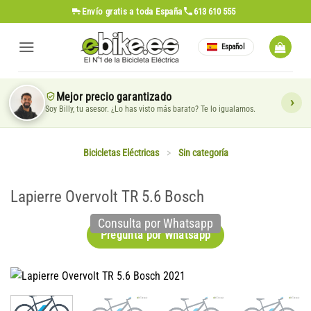
Saltar
Envío gratis
a toda España
613 610 555
al
contenido
Español
Mejor precio garantizado
Soy Billy, tu asesor. ¿Lo has visto más barato? Te lo igualamos.
Bicicletas Eléctricas
>
Sin categoría
Lapierre Overvolt TR 5.6 Bosch
Consulta por Whatsapp
Pregunta por Whatsapp