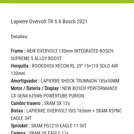
Lapierre Overvolt TR 5.6 Bosch 2021
Detalles:
Frame :
NEW OVERVOLT 130mm INTEGRATED BOSCH
SUPREME 5 ALLOY BOOST
Horquilla :
ROCKSHOX RECON RL 29” 15×110 SOLO AIR
130mm
Amortiguador :
LAPIERRE SHOCK TRUNNION 185x50MM
Motor / Batería / Display :
NEW BOSCH PERFORMANCE
CX GEN4 625Wh POWERTUBE PURION
Cambio trasero :
SRAM SX 12s
Bielas :
LAPIERRE OVERVOLT ISIS 165mm + SRAM XSYNC
EAGLE 34T
Sprocket :
SRAM PG1210 EAGLE 11-50T
Cadena :
SRAM SX EAGLE 12s