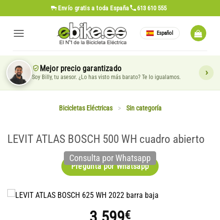
Saltar
Envío gratis
a toda España
613 610 555
al
contenido
Español
Mejor precio garantizado
Soy Billy, tu asesor. ¿Lo has visto más barato? Te lo igualamos.
Bicicletas Eléctricas
>
Sin categoría
LEVIT ATLAS BOSCH 500 WH cuadro abierto
Consulta por Whatsapp
Pregunta por Whatsapp
3.599
€