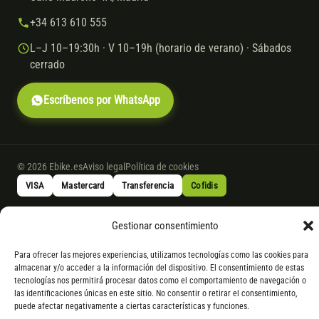
+34 613 610 555
L–J 10–19:30h · V 10–19h (horario de verano) · Sábados
cerrado
Escríbenos por WhatsApp
© 2026 Ebike.es
Aviso legal
Política de cookies
VISA
Mastercard
Transferencia
Cofidis
Gestionar consentimiento
* Financiación instantánea con Cofidis hasta 6.000 € sin intereses.
Gasto de apertura: 4% hasta 18 meses y 7% a 24 meses. Consulta
todos
Para ofrecer las mejores experiencias, utilizamos tecnologías como las cookies para
los detalles
por WhatsApp.
almacenar y/o acceder a la información del dispositivo. El consentimiento de estas
tecnologías nos permitirá procesar datos como el comportamiento de navegación o
* Los modelos con entrega inmediata se envían 24 h laborables tras el
las identificaciones únicas en este sitio. No consentir o retirar el consentimiento,
pago; los de bajo pedido se confirman con un asesor. Si no fuera posible
puede afectar negativamente a ciertas características y funciones.
servir el producto, se devuelve el importe sin coste. La información de