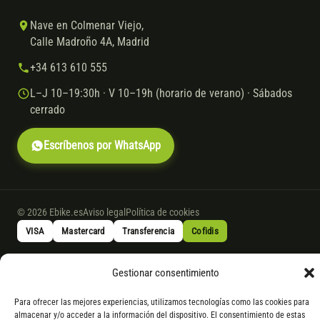
Nave en Colmenar Viejo,
Calle Madroño 4A, Madrid
+34 613 610 555
L–J 10–19:30h · V 10–19h (horario de verano) · Sábados
cerrado
Escríbenos por WhatsApp
© 2026 Ebike.es
Aviso legal
Política de cookies
VISA
Mastercard
Transferencia
Cofidis
Gestionar consentimiento
* Financiación instantánea con Cofidis hasta 6.000 € sin intereses.
Gasto de apertura: 4% hasta 18 meses y 7% a 24 meses. Consulta
todos
Para ofrecer las mejores experiencias, utilizamos tecnologías como las cookies para
los detalles
por WhatsApp.
almacenar y/o acceder a la información del dispositivo. El consentimiento de estas