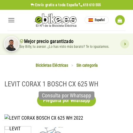
Saltar
Envío gratis
a toda España
613 610 555
al
contenido
Español
Mejor precio garantizado
Soy Billy, tu asesor. ¿Lo has visto más barato? Te lo igualamos.
Bicicletas Eléctricas
>
Sin categoría
LEVIT CORAX 1 BOSCH CX 625 WH
Consulta por Whatsapp
Pregunta por Whatsapp