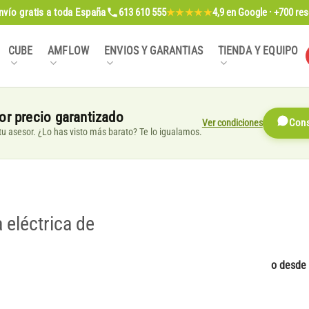
nvío gratis
a toda España
613 610 555
4,9
en Google · +700 re
★★★★★
CUBE
AMFLOW
ENVIOS Y GARANTIAS
TIENDA Y EQUIPO
or precio garantizado
Ver condiciones
Cons
, tu asesor. ¿Lo has visto más barato? Te lo igualamos.
 eléctrica de
o desde