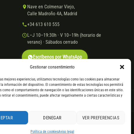
Nave en Colmenar Viejo,
Calle Madroño 4A, Madrid
+34 613 610 555
L–J 10–19:30h · V 10–19h (horario de
verano) · Sábados cerrado
Escríbenos por WhatsApp
Gestionar consentimiento
las mejores experiencias, utilizamos tecnologías como las cookies para almacenar
 la información del dispositivo. El consentimiento de estas tecnologías nos permitirá
s como el comportamiento de navegación o las identificaciones únicas en este sitio.
o retirar el consentimiento, puede afectar negativamente a ciertas características y
VISA
Mastercard
Transferencia
Cofidis
CEPTAR
DENEGAR
VER PREFERENCIAS
. Consulta
todos los detalles
por WhatsApp.
le servir el producto, se devuelve el importe sin coste. La
4,9
Política de cookies
Aviso legal