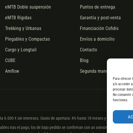
eMTB Doble suspensión
Puntos de entrega
eMTB Rígidas
Garantía y post-venta
Trekking y Urbanas
Financiación Cofidis
Plegables y Compactas
Envíos a domicilio
Cargo y Longtail
Contacto
CUBE
Blog
Amflow
Segunda mano
Para ofrecer 
y/o acceder a
procesar dato
No consentir 
funciones.
A
sta 6.000 € sin intereses. Gasto de apertura: 4% hasta 18 meses y 7% a 24 meses
les tras el pago; los de bajo pedido se confirman con un asesor. Si no fuera posib