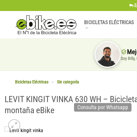
Saltar
E
al
contenido
BICICLETAS ELÉCTRICAS
Mej
Soy Billy
Bicicletas Eléctricas
>
Sin categoría
LEVIT KINGIT VINKA 630 WH – Bicicleta
Consulta por Whatsapp
montaña eBike