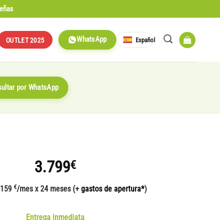
señas
WhatsApp
Español
OUTLET 2025
ultar por WhatsApp
3.799
€
€
 159
/mes x 24 meses (+
gastos de apertura*
)
Entrega inmediata