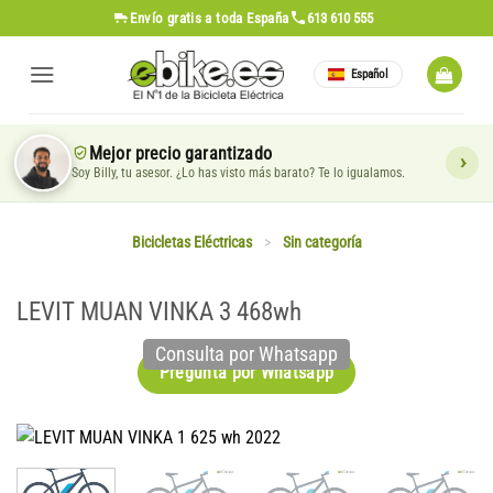
Saltar
Envío gratis
a toda España
613 610 555
al
contenido
Español
Mejor precio garantizado
Soy Billy, tu asesor. ¿Lo has visto más barato? Te lo igualamos.
Bicicletas Eléctricas
>
Sin categoría
LEVIT MUAN VINKA 3 468wh
Consulta por Whatsapp
Pregunta por Whatsapp