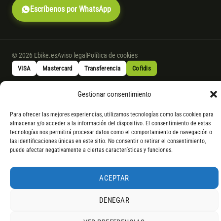
Escríbenos por WhatsApp
© 2026 Ebike.es
Aviso legal
Política de cookies
VISA
Mastercard
Transferencia
Cofidis
Gestionar consentimiento
* Financiación instantánea con Cofidis hasta 6.000 € sin intereses.
Gasto de apertura: 4% hasta 18 meses y 7% a 24 meses. Consulta
todos
Para ofrecer las mejores experiencias, utilizamos tecnologías como las cookies para
los detalles
por WhatsApp.
almacenar y/o acceder a la información del dispositivo. El consentimiento de estas
tecnologías nos permitirá procesar datos como el comportamiento de navegación o
* Los modelos con entrega inmediata se envían 24 h laborables tras el
las identificaciones únicas en este sitio. No consentir o retirar el consentimiento,
pago; los de bajo pedido se confirman con un asesor. Si no fuera posible
puede afectar negativamente a ciertas características y funciones.
servir el producto, se devuelve el importe sin coste. La información de
componentes es orientativa; los fabricantes pueden sustituir elementos
ACEPTAR
por otros equivalentes o superiores.
DENEGAR