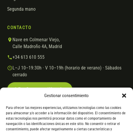
Segunda mano
CONTACTO
Nave en Colmenar Viejo,
Calle Madroño 4A, Madrid
+34 613 610 555
L–J 10–19:30h · V 10–19h (horario de verano) · Sábados
cerrado
Escríbenos por WhatsApp
Gestionar consentimiento
Para ofrecer las mejores experiencias, utilizamos tecnologías como las cookies
para almacenar y/o acceder a la información del dispositivo. El consentimiento de
© 2026 Ebike.es
Aviso legal
Política de cookies
estas tecnologías nos permitirá procesar datos como el comportamiento de
navegación o las identificaciones únicas en este sitio. No consentir o retirar el
VISA
Mastercard
Transferencia
Cofidis
consentimiento, puede afectar negativamente a ciertas características y