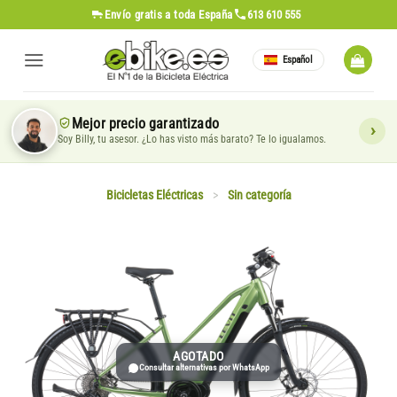
Saltar
Envío gratis
a toda España
613 610 555
al
contenido
Español
Mejor precio garantizado
Soy Billy, tu asesor. ¿Lo has visto más barato? Te lo igualamos.
Bicicletas Eléctricas
>
Sin categoría
AGOTADO
Consultar alternativas por WhatsApp