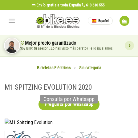
Saltar
Envío gratis
a toda España
613 610 555
al
contenido
Español
Mejor precio garantizado
Soy Billy, tu asesor. ¿Lo has visto más barato? Te lo igualamos.
Bicicletas Eléctricas
>
Sin categoría
M1 SPITZING EVOLUTION 2020
Consulta por Whatsapp
Pregunta por Whatsapp