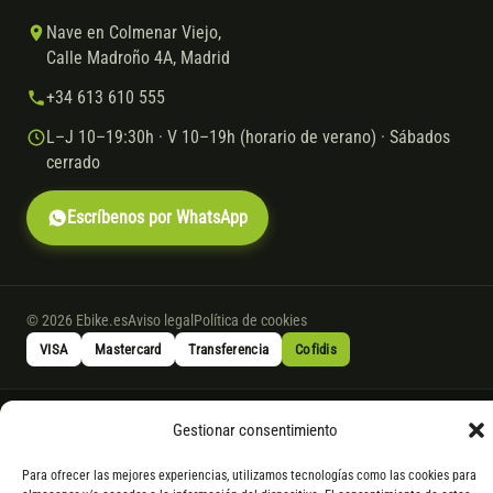
Nave en Colmenar Viejo,
Calle Madroño 4A, Madrid
+34 613 610 555
L–J 10–19:30h · V 10–19h (horario de verano) · Sábados
cerrado
Escríbenos por WhatsApp
© 2026 Ebike.es
Aviso legal
Política de cookies
VISA
Mastercard
Transferencia
Cofidis
* Financiación instantánea con Cofidis hasta 6.000 € sin intereses.
Gestionar consentimiento
Gasto de apertura: 4% hasta 18 meses y 7% a 24 meses. Consulta
todos
los detalles
por WhatsApp.
Para ofrecer las mejores experiencias, utilizamos tecnologías como las cookies para