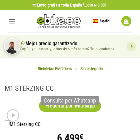
Saltar
Envío gratis
a toda España
613 610 555
al
contenido
Español
Mejor precio garantizado
Soy Billy, tu asesor. ¿Lo has visto más barato? Te lo igualamos.
Bicicletas Eléctricas
>
Sin categoría
M1 STERZING CC
Consulta por Whatsapp
Pregunta por Whatsapp
6.499
€