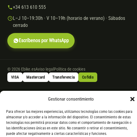
+34 613 610 555
L–J 10–19:30h · V 10–19h (horario de verano) · Sábados
cerrado
Escríbenos por WhatsApp
© 2026 Ebike.es
Aviso legal
Política de cookies
VISA
Mastercard
Transferencia
Cofidis
* Financiación instantánea con Cofidis hasta 6.000 € sin intereses.
Gestionar consentimiento
Gasto de apertura: 4% hasta 18 meses y 7% a 24 meses. Consulta
todos
los detalles
por WhatsApp.
Para ofrecer las mejores experiencias, utilizamos tecnologías como las cookies para
almacenar y/o acceder a la información del dispositivo. El consentimiento de estas
* Los modelos con entrega inmediata se envían 24 h laborables tras el
tecnologías nos permitirá procesar datos como el comportamiento de navegación o
pago; los de bajo pedido se confirman con un asesor. Si no fuera posible
las identificaciones únicas en este sitio. No consentir o retirar el consentimiento,
servir el producto, se devuelve el importe sin coste. La información de
puede afectar negativamente a ciertas características y funciones.