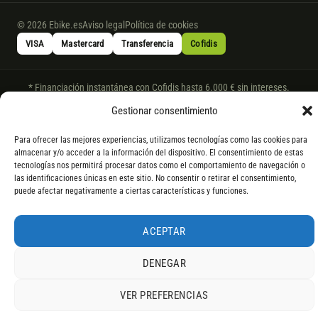
© 2026 Ebike.es
Aviso legal
Política de cookies
VISA
Mastercard
Transferencia
Cofidis
* Financiación instantánea con Cofidis hasta 6.000 € sin intereses.
Gasto de apertura: 4% hasta 18 meses y 7% a 24 meses. Consulta
todos
Gestionar consentimiento
los detalles
por WhatsApp.
* Los modelos con entrega inmediata se envían 24 h laborables tras el
Para ofrecer las mejores experiencias, utilizamos tecnologías como las cookies para
almacenar y/o acceder a la información del dispositivo. El consentimiento de estas
pago; los de bajo pedido se confirman con un asesor. Si no fuera posible
tecnologías nos permitirá procesar datos como el comportamiento de navegación o
servir el producto, se devuelve el importe sin coste. La información de
las identificaciones únicas en este sitio. No consentir o retirar el consentimiento,
componentes es orientativa; los fabricantes pueden sustituir elementos
puede afectar negativamente a ciertas características y funciones.
por otros equivalentes o superiores.
ACEPTAR
DENEGAR
VER PREFERENCIAS
4,9