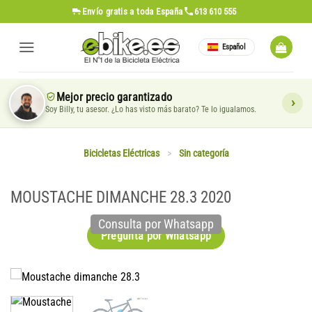
Saltar
Envío gratis
a toda España
613 610 555
al
contenido
Español
Mejor precio garantizado
Soy Billy, tu asesor. ¿Lo has visto más barato? Te lo igualamos.
Bicicletas Eléctricas
>
Sin categoría
MOUSTACHE DIMANCHE 28.3 2020
Consulta por Whatsapp
Pregunta por Whatsapp