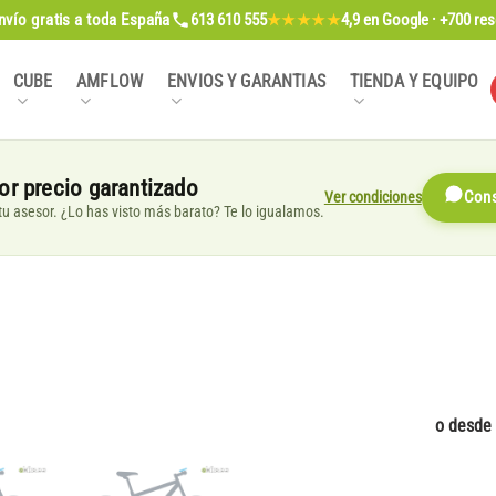
nvío gratis
a toda España
613 610 555
4,9
en Google · +700 re
★★★★★
CUBE
AMFLOW
ENVIOS Y GARANTIAS
TIENDA Y EQUIPO
or precio garantizado
Ver condiciones
Cons
, tu asesor. ¿Lo has visto más barato? Te lo igualamos.
o desde