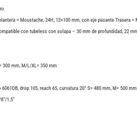
ro
elantera = Moustache, 24H, 12×100 mm, con eje pasante Trasera =
compatible con tubeless con solapa – 30 mm de profundidad, 22 mm
m S= 300 mm, M/L/XL= 350 mm
io 6061DB, drop 105, reach 65, curvatura 20° S= 480 mm, M= 500 m
8″/1.5″