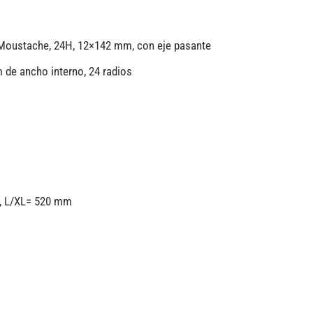
 Moustache, 24H, 12×142 mm, con eje pasante
 de ancho interno, 24 radios
m, L/XL= 520 mm