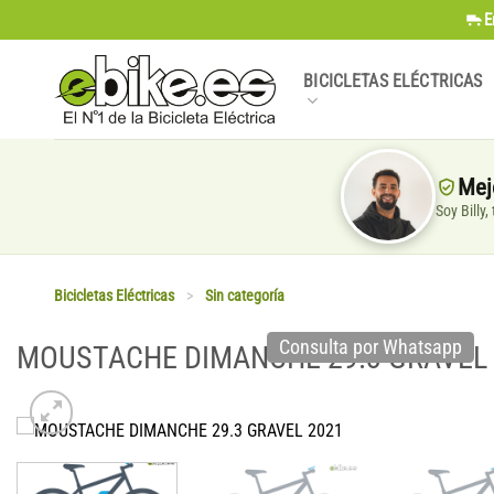
Saltar
E
al
contenido
BICICLETAS ELÉCTRICAS
Mej
Soy Billy
Bicicletas Eléctricas
>
Sin categoría
Consulta por Whatsapp
MOUSTACHE DIMANCHE 29.3 GRAVEL