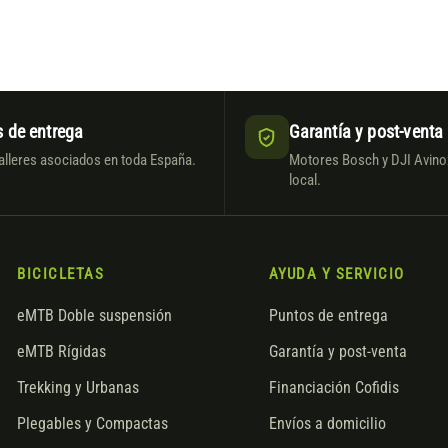
 de entrega
Garantía y post-venta
alleres asociados en toda España.
Motores Bosch y DJI Avinox
local.
BICICLETAS
AYUDA Y SERVICIO
eMTB Doble suspensión
Puntos de entrega
eMTB Rígidas
Garantía y post-venta
Trekking y Urbanas
Financiación Cofidis
Plegables y Compactas
Envíos a domicilio