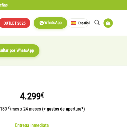
señas
WhatsApp
Español
OUTLET 2025
ultar por WhatsApp
4.299
€
€
 180
/mes x 24 meses (+
gastos de apertura*
)
Entrega inmediata