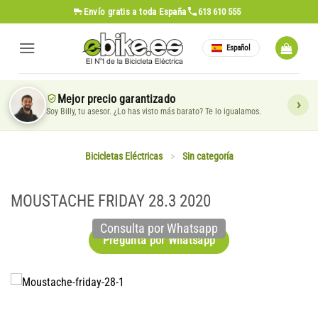
Saltar
Envío gratis
a toda España
613 610 555
al
contenido
Español
Mejor precio garantizado
Soy Billy, tu asesor. ¿Lo has visto más barato? Te lo igualamos.
Bicicletas Eléctricas
>
Sin categoría
MOUSTACHE FRIDAY 28.3 2020
Consulta por Whatsapp
Pregunta por Whatsapp