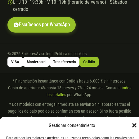
L–J 10–19:30h · V 10–19h (horario de verano) · Sábados
cerrado
Escríbenos por WhatsApp
© 2026 Ebike.es
Aviso legal
Política de cookies
VISA
Mastercard
Transferencia
Cofidis
* Financiación instantánea con Cofidis hasta 6.000 € sin intereses.
Gasto de apertura: 4% hasta 18 meses y 7% a 24 meses. Consulta
todos
los detalles
por WhatsApp.
* Los modelos con entrega inmediata se envían 24 h laborables tras el
pago; los de bajo pedido se confirman con un asesor. Si no fuera posible
servir el producto, se devuelve el importe sin coste. La información de
componentes es orientativa; los fabricantes pueden sustituir elementos
Gestionar consentimiento
por otros equivalentes o superiores.
Para ofrecer las mejores experiencias, utilizamos tecnologías como las cookies para