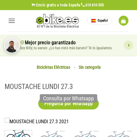
Saltar
Envío gratis
a toda España
613 610 555
al
contenido
Español
Mejor precio garantizado
Soy Billy, tu asesor. ¿Lo has visto más barato? Te lo igualamos.
Bicicletas Eléctricas
>
Sin categoría
MOUSTACHE LUNDI 27.3
Consulta por Whatsapp
Pregunta por Whatsapp