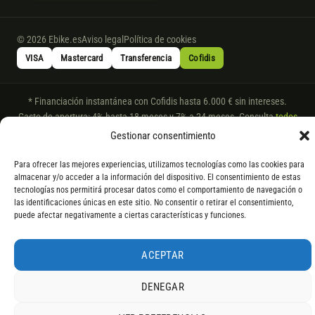
© 2026 Ebike.es
Aviso legal
Política de cookies
VISA
Mastercard
Transferencia
Cofidis
* Financiación instantánea con Cofidis hasta 6.000 € sin intereses.
Gasto de apertura: 4% hasta 18 meses y 7% a 24 meses. Consulta
todos
los detalles
por WhatsApp.
Gestionar consentimiento
* Los modelos con entrega inmediata se envían 24 h laborables tras el
Para ofrecer las mejores experiencias, utilizamos tecnologías como las cookies para
pago; los de bajo pedido se confirman con un asesor. Si no fuera posible
almacenar y/o acceder a la información del dispositivo. El consentimiento de estas
servir el producto, se devuelve el importe sin coste. La información de
tecnologías nos permitirá procesar datos como el comportamiento de navegación o
componentes es orientativa; los fabricantes pueden sustituir elementos
las identificaciones únicas en este sitio. No consentir o retirar el consentimiento,
por otros equivalentes o superiores.
puede afectar negativamente a ciertas características y funciones.
ACEPTAR
DENEGAR