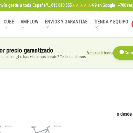
nvío gratis
a toda España
613 610 555
4,9
en Google · +700 re
★★★★★
CUBE
AMFLOW
ENVIOS Y GARANTIAS
TIENDA Y EQUIPO
or precio garantizado
Ver condiciones
Cons
, tu asesor. ¿Lo has visto más barato? Te lo igualamos.
o desde