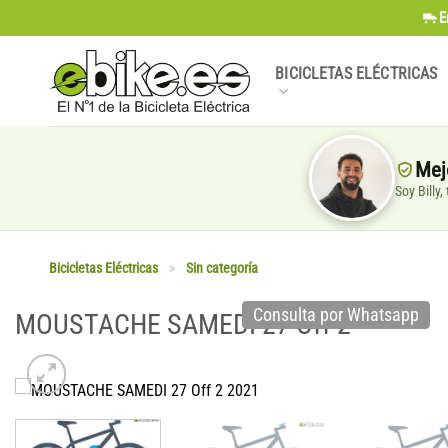
Saltar
E
al
contenido
BICICLETAS ELÉCTRICAS
Mej
Soy Billy
Bicicletas Eléctricas
>
Sin categoría
Consulta por Whatsapp
MOUSTACHE SAMEDI 27 Off 2