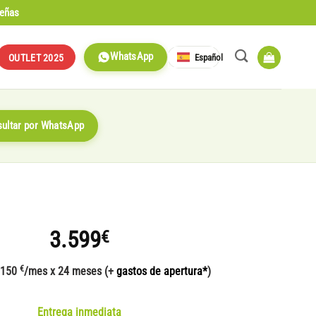
señas
WhatsApp
Español
OUTLET 2025
ultar por WhatsApp
3.599
€
€
 150
/mes x 24 meses (+
gastos de apertura*
)
Entrega inmediata