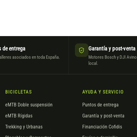
 de entrega
Garantía y post-venta
alleres asociados en toda España.
Motores Bosch y DJI Avinox
local.
BICICLETAS
AYUDA Y SERVICIO
eMTB Doble suspensión
Puntos de entrega
eMTB Rígidas
Garantía y post-venta
Trekking y Urbanas
Financiación Cofidis